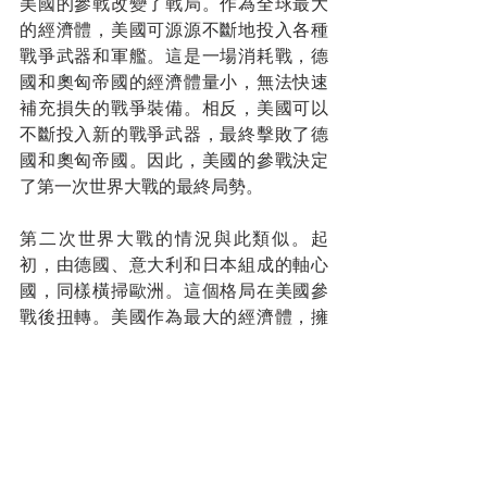
美國的參戰改變了戰局。作為全球最大
的經濟體，美國可源源不斷地投入各種
戰爭武器和軍艦。這是一場消耗戰，德
國和奧匈帝國的經濟體量小，無法快速
補充損失的戰爭裝備。相反，美國可以
不斷投入新的戰爭武器，最終擊敗了德
國和奧匈帝國。因此，美國的參戰決定
了第一次世界大戰的最終局勢。
第二次世界大戰的情況與此類似。起
初，由德國、意大利和日本組成的軸心
國，同樣橫掃歐洲。這個格局在美國參
戰後扭轉。美國作為最大的經濟體，擁
有源源不斷投入物資的力量。從諾曼第
登陸後，美國把德國打回原形，最終德
國無條件投降。在遠東戰場，日本起初
佔領了中國的大部分地區，並偷襲了珍
珠港。在這種情況下，美國參加了太平
洋戰爭，最後投下兩顆原子彈，迫使日