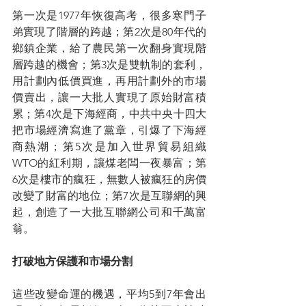
第一次是1977年恢復高考，很多寒門子
弟實現了階層的跨越；第2次是80年代的
鄉鎮企業，給了農民第一次翻身實現階
層跨越的機會；第3次是雙軌制的套利，
用計劃內低價買進，再用計劃外的市場
價賣出，讓一大批人實現了原始財富積
累；第4次是下海經商，中共中央十四大
把市場經濟寫進了黨章，引爆了下海經
商熱潮；第5次是加入世界貿易組織
WTO的紅利期，讓煤老闆一夜暴富；第
6次是樓市的瘋狂，無數人被瘋狂的房價
改變了財富的地位；第7次是互聯網的興
起，創造了一大批互聯網公司和千萬富
翁。
打破地方保護和市場分割
這些改變命運的機遇，平均5到7年會出