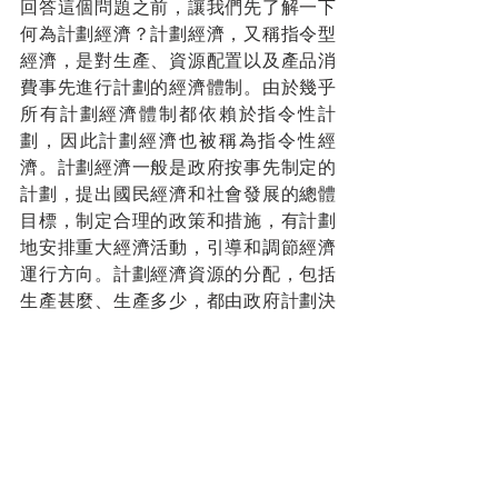
回答這個問題之前，讓我們先了解一下
何為計劃經濟？計劃經濟，又稱指令型
經濟，是對生產、資源配置以及產品消
費事先進行計劃的經濟體制。由於幾乎
所有計劃經濟體制都依賴於指令性計
劃，因此計劃經濟也被稱為指令性經
濟。計劃經濟一般是政府按事先制定的
計劃，提出國民經濟和社會發展的總體
目標，制定合理的政策和措施，有計劃
地安排重大經濟活動，引導和調節經濟
運行方向。計劃經濟資源的分配，包括
生產甚麼、生產多少，都由政府計劃決
定。
1949年，自新中國成立以來，一直奉行
蘇聯老大哥的計劃經濟體系，最終由於
計劃經濟體系與現實世界脫鈎，社會資
源配置低效，生產力下降和資源過度浪
費等原因而遭放棄。