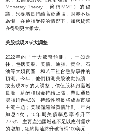
Monetary Theory，簡稱MMT）的倡
議，只要增長持續高於通脹，財赤不足
為懼，在通脹受控的情況下，加密貨幣
亦得到更大推崇。
美股或現20%大調整
2022年的「十大驚奇預測」，一如既
往，包括美股、美債、通脹、黃金、石
油等大類資產，和若干社會熱點事件的
預測。今年，他們預測美股波動持續，
或出現20%的大調整，價值股料跑贏增
長股；薪酬和租金持續上漲，帶動通貨
膨脹超過4.5%，持續性增長將成為市場
主流主題；美聯儲縮減買債計劃，年內
加息4次，10年期美債孳息率將升至
2.75%；主要產油國增產不足以應付需求
的增加，紐約期油將升破每桶100美元；