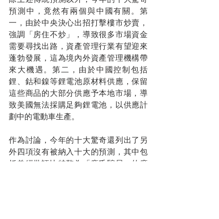
預測中，竟然有兩個與中國有關。第
一，由於中央決心出招打擊樓市炒賣，
強調「房住不炒」，導致很多市場資金
需要尋找出路，資產管理行業有望迎來
蓬勃發展，這為境內外資產管理機構帶
來大機遇。第二，由於中國控制包括
鋰、鈷和鎳等鋰電池原材料供應，保留
這些商品的大部分供應予本地市場，導
致美國無法採購足夠鋰電池，以供應計
劃中的電動車生產。
作為討論，今年的十大驚奇還列出了另
外四項沒有被納入十大的預測，其中包
括曾經批評比特幣為「龐氏騙局」的摩
根大通行政總裁戴蒙，轉向支持加密貨
幣；美國和中國大力發展本土晶片，以
減少對海外供應的依賴；美國食品及藥
物管理局（FDA），首次批准非活體基