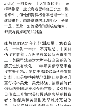
Zidle）一同發表「十大驚奇預測」，選
擇準則是一般投資者覺得僅三分之一機
會發生，但他們覺得機會率超過一半的
政經事件。由於韋恩的江湖地位，分量
十足，因此，無論過往預測成績如何，
都廣為傳媒報道和討論。
雖然他們2021年的預測結果，勉強合
格，一半對一半錯，不算理想，中美關
係沒有改善，A股沒有帶領新興市場向
上；美國司法部對大型科技企業的監管
態度也沒有軟化；10年期美債孳息率也
沒有升至2%，迫使美國聯儲局延長買債
計劃，但是卻準確地預測到紐約期油升
至每桶65美元；美元轉強，後疫苗時代
強勁的美國經濟和金融市場，吸引對歐
日債務上升和增長較慢感到失望的投資
者；聯儲局和美國財政部維持寬鬆政
策，公開接納現代貨幣理論（Modern  