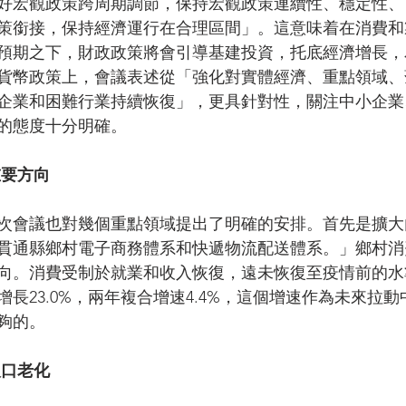
好宏觀政策跨周期調節，保持宏觀政策連續性、穩定性、
策銜接，保持經濟運行在合理區間」。這意味着在消費和
預期之下，財政政策將會引導基建投資，托底經濟增長，
貨幣政策上，會議表述從「強化對實體經濟、重點領域、
企業和困難行業持續恢復」，更具針對性，關注中小企業
的態度十分明確。
重要方向
次會議也對幾個重點領域提出了明確的安排。首先是擴大
貫通縣鄉村電子商務體系和快遞物流配送體系。」鄉村消
向。消費受制於就業和收入恢復，遠未恢復至疫情前的水
長23.0%，兩年複合增速4.4%，這個增速作為未來拉
夠的。
人口老化