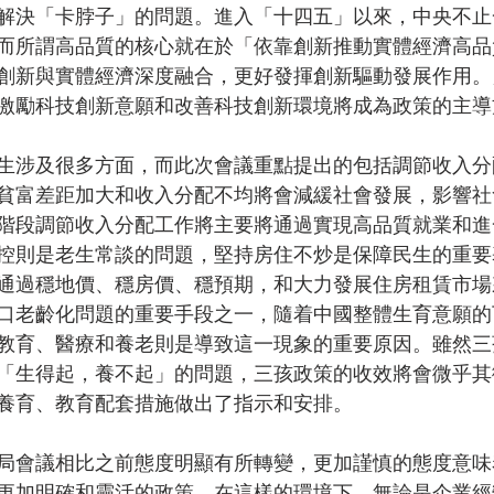
解決「卡脖子」的問題。進入「十四五」以來，中央不止
而所謂高品質的核心就在於「依靠創新推動實體經濟高品
創新與實體經濟深度融合，更好發揮創新驅動發展作用。
激勵科技創新意願和改善科技創新環境將成為政策的主導
生涉及很多方面，而此次會議重點提出的包括調節收入分
貧富差距加大和收入分配不均將會減緩社會發展，影響社
階段調節收入分配工作將主要將通過實現高品質就業和進
控則是老生常談的問題，堅持房住不炒是保障民生的重要
通過穩地價、穩房價、穩預期，和大力發展住房租賃市場
口老齡化問題的重要手段之一，隨着中國整體生育意願的
教育、醫療和養老則是導致這一現象的重要原因。雖然三
「生得起，養不起」的問題，三孩政策的收效將會微乎其
養育、教育配套措施做出了指示和安排。
局會議相比之前態度明顯有所轉變，更加謹慎的態度意味
更加明確和靈活的政策。在這樣的環境下，無論是企業經