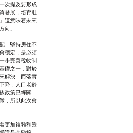
一次提及要形成
質發展，培育壯
」這意味着未來
方向。
配、堅持房住不
會穩定，是必須
一步完善稅收制
基礎之一，對於
來解決。而落實
下降，人口老齡
孩政策已經開
微，所以此次會
着更加複雜和嚴
營還是金融投