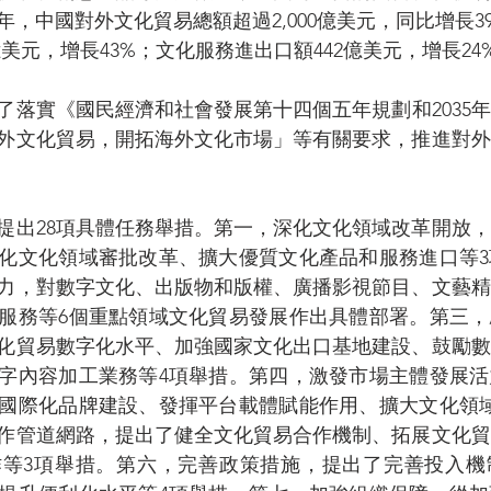
1年，中國對外文化貿易總額超過2,000億美元，同比增長
8億美元，增長43%；文化服務進出口額442億美元，增長24
了落實《國民經濟和社會發展第十四個五年規劃和2035
外文化貿易，開拓海外文化市場」等有關要求，推進對外
提出28項具體任務舉措。第一，深化文化領域改革開放
化文化領域審批改革、擴大優質文化產品和服務進口等3
力，對數字文化、出版物和版權、廣播影視節目、文藝精
服務等6個重點領域文化貿易發展作出具體部署。第三，
化貿易數字化水平、加強國家文化出口基地建設、鼓勵數
字內容加工業務等4項舉措。第四，激發市場主體發展活
國際化品牌建設、發揮平台載體賦能作用、擴大文化領域
作管道網路，提出了健全文化貿易合作機制、拓展文化貿
作等3項舉措。第六，完善政策措施，提出了完善投入機