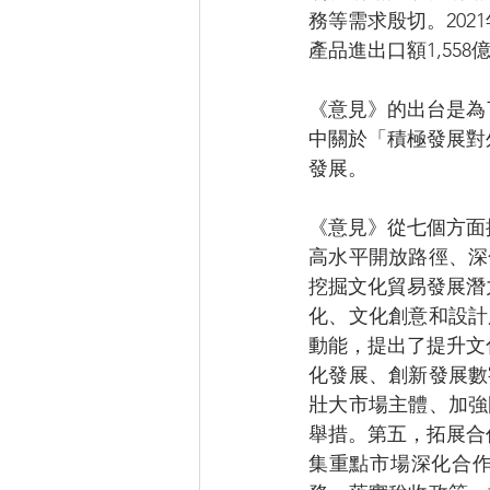
務等需求殷切。202
產品進出口額1,55
《意見》的出台是為
中關於「積極發展對
發展。
《意見》從七個方面
高水平開放路徑、深
挖掘文化貿易發展潛
化、文化創意和設計
動能，提出了提升文
化發展、創新發展數
壯大市場主體、加強
舉措。第五，拓展合
集重點市場深化合