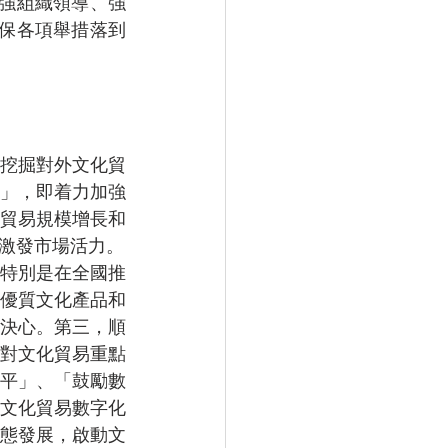
強組織領導、強
保各項舉措落到
挖掘對外文化貿
」，即着力加強
貿易規模增長和
激發市場活力。
特別是在全國推
優質文化產品和
決心。第三，順
對文化貿易重點
平」、「鼓勵數
文化貿易數字化
態發展，啟動文