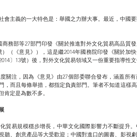
社會主義的一大特色是：舉國之力辦大事。最近，中國要
，中國商務部等27部門印發《關於推進對外文化貿易高品質
02號）（《意見》），這是繼2014年國務院印發《關於加
2014〕13號）後，對外文化貿易領域又一份重要指導性
度關注，因為《意見》由27個部委聯合發布，涵蓋所有
門，而且每條舉措，都指定負責部門。筆者不知道這樣高
但肯定是為數不多。
展
文化貿易規模穩步增長，中華文化國際影響力不斷提升。
視聽、創意產品等大受歡迎；中國對進口的圖書、影視劇