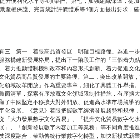
提升便利化水平等4項舉措。第七，加強組織保障，從加
識產權保護、完善統計評價體系等4個方面提出要求，確
有三。第一，着眼高品質發展，明確目標路徑。為進一步
服務構建新發展格局，提出下一階段工作的「三個着力點
、着力推動體制機制改革和內容形式創新、着力促進文化
文化貿易高品質發展的主要路徑。第二，突出改革開放，
化領域改革開放」作為重要專章，細化了具體工作舉措。
負面清單，探索有序放寬文化領域限制性措施，有序擴大
顯了中國堅定不移擴大對外開放、促進高水準市場競爭的
字化發展。《意見》着眼把握數字經濟發展趨勢和規律，
從「大力發展數字文化貿易」、「提升文化貿易數字化水
展」、「創新發展數字內容加工等業務」等不同角度推進
技深度融合，帶動傳統行業數字化轉型，加快新模式新業