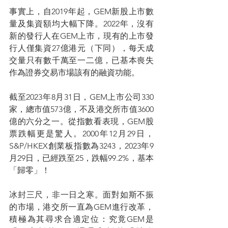
事實上，自2019年起，GEM新股上市數
量及集資額均大幅下降。2022年，沒有
新的發行人在GEM上市，現有的上市發
行人僅集資27億港元（下同），每天成
交量只有數千萬至一二億，已基本喪失
作為證券交易市場該有的融資功能。
截至2023年8月31日，GEM上市公司330
家，總市值573億，不及港交所市值3600
億的六分之一。從指數看表現，GEM股
票跌幅更是驚人。2000年12月29日，
S&P/HKEX創業板指數為3243，2023年9
月29日，已經跌至25，跌幅99.2%，基本
「歸零」！
冰封三尺，非一日之寒。面對如斯不振
的市場，港交所一直為GEM進行改革，
積極為其尋求合適定位：究竟GEM是