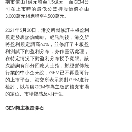
期市值由1億元增至1.5億元，而GEM公
司在上市時的最低公眾持股價值亦由
3,000萬元相應增至4,500萬元。
2021年5月20日，港交所就修訂主板盈利
規定發表諮詢總結。經諮詢後，港交所
將盈利規定調高60%，並修訂了主板盈
利測試下的盈利分布，亦作靈活處理，
在特定情況下對盈利分布授予寬限。該
次諮詢有部分回應人士指，對經營傳統
行業的中小企來說，GEM已不再是可行
的上市平台。港交所表示將對GEM進行
檢討，以考慮GEM作為主板的補充市場
的定位、市場觀感及可行性。
GEM轉主板踏腳石
2023年9月，港交所公布GEM上市改革諮
詢文件，建議引入全新的「簡化轉板機