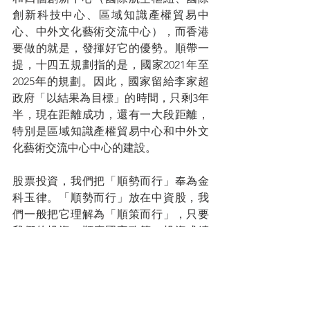
創新科技中心、區域知識產權貿易中
心、中外文化藝術交流中心），而香港
要做的就是，發揮好它的優勢。順帶一
提，十四五規劃指的是，國家2021年至
2025年的規劃。因此，國家留給李家超
政府「以結果為目標」的時間，只剩3年
半，現在距離成功，還有一大段距離，
特別是區域知識產權貿易中心和中外文
化藝術交流中心中心的建設。
股票投資，我們把「順勢而行」奉為金
科玉律。「順勢而行」放在中資股，我
們一般把它理解為「順策而行」，只要
我們的投資，順應國家政策，投資成績
不會差到哪裏去。然而，在投資香港本
地股的時候，卻很少人提倡「港策而
行」，因為香港政府一直奉行「大市
場、小政府」，發展不是靠政府規劃出