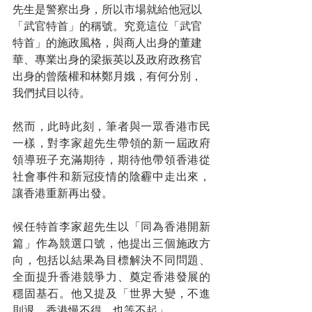
先生是警察出身，所以市場就給他冠以
「武官特首」的稱號。究竟這位「武官
特首」的施政風格，與商人出身的董建
華、專業出身的梁振英以及政府政務官
出身的曾蔭權和林鄭月娥，有何分別，
我們拭目以待。
然而，此時此刻，筆者與一眾香港市民
一樣，對李家超先生帶領的新一屆政府
領導班子充滿期待，期待他帶領香港從
社會事件和新冠疫情的陰霾中走出來，
讓香港重新再出發。
候任特首李家超先生以「同為香港開新
篇」作為競選口號，他提出三個施政方
向，包括以結果為目標解決不同問題、
全面提升香港競爭力、奠定香港發展的
穩固基石。他又提及「世界大變，不進
則退。香港慢不得，也等不起」。