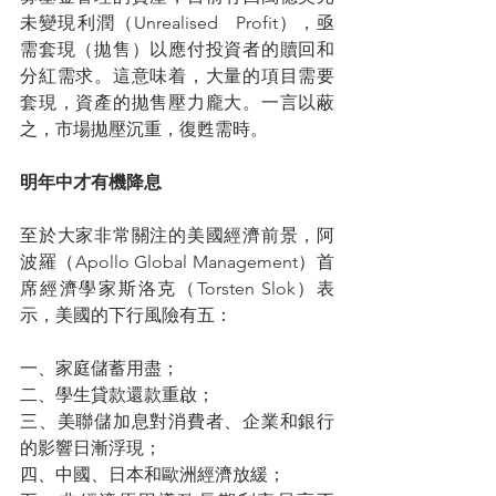
未變現利潤（Unrealised   Profit），亟
需套現（拋售）以應付投資者的贖回和
分紅需求。這意味着，大量的項目需要
套現，資產的拋售壓力龐大。一言以蔽
之，市場拋壓沉重，復甦需時。
明年中才有機降息
至於大家非常關注的美國經濟前景，阿
波羅（Apollo Global Management）首
席經濟學家斯洛克（Torsten Slok）表
示，美國的下行風險有五：
一、家庭儲蓄用盡；
二、學生貸款還款重啟；
三、美聯儲加息對消費者、企業和銀行
的影響日漸浮現；
四、中國、日本和歐洲經濟放緩；