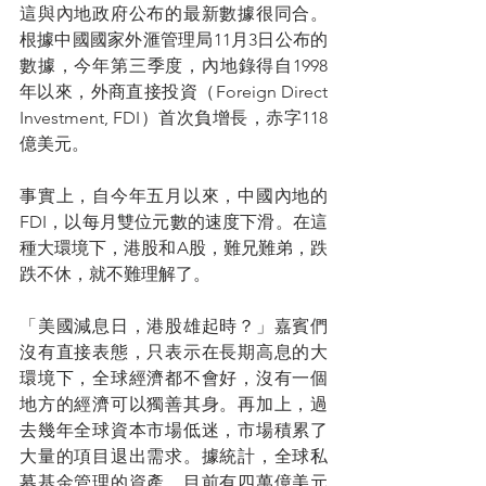
這與內地政府公布的最新數據很同合。
根據中國國家外滙管理局11月3日公布的
數據，今年第三季度，內地錄得自1998
年以來，外商直接投資（Foreign Direct 
Investment, FDI）首次負增長，赤字118
億美元。
事實上，自今年五月以來，中國內地的
FDI，以每月雙位元數的速度下滑。在這
種大環境下，港股和A股，難兄難弟，跌
跌不休，就不難理解了。
「美國減息日，港股雄起時？」嘉賓們
沒有直接表態，只表示在長期高息的大
環境下，全球經濟都不會好，沒有一個
地方的經濟可以獨善其身。再加上，過
去幾年全球資本市場低迷，市場積累了
大量的項目退出需求。據統計，全球私
募基金管理的資產，目前有四萬億美元