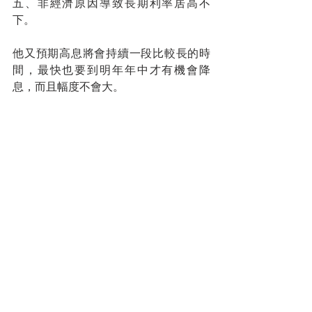
五、非經濟原因導致長期利率居高不
下。
他又預期高息將會持續一段比較長的時
間，最快也要到明年年中才有機會降
息，而且幅度不會大。
港股和A股同樣便宜，應該如何選擇？有
參會者表示A股的前景應該比港股好，因
為「A股有人救，港股沒人救」。他相信
中央即將推出明確的針對A股的救市政
策，前景自然會明朗一點。反觀港股，
雖然香港政府也在想方設法，推出政策
以求吸引全球資金，其中包括重啟投資
移民計劃、大力引進高端人才和家族辦
公室，但遠水救不了近火。
以上是筆者參會的點滴，內容並不全
面，只希望協助大家了解市場。