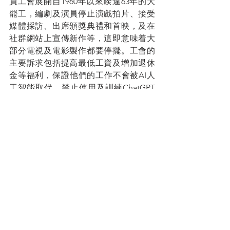
員工會展開自1960年以來睽違63年的大
罷工，編劇及演員停止演戲拍片、接受
媒體採訪、出席頒獎典禮和首映，及在
社群網站上宣傳新作等，這即意味着大
部分電視及電影製作都要停擺。工會的
主要訴求包括提高最低工資及增加退休
金等福利，保證他們的工作不會被AI人
工智能取代，禁止使用及訓練ChatGPT
等工具生成電影電視劇本，以免影響他
們謀生的飯碗。
科技進步的洪流，浩浩蕩蕩勢不可擋，
我們沒法阻止，也不應該阻止，反而要
利用好我們因生成式AI而釋放和腦力和
智力，成就一番新事業。
See All
Recent Posts