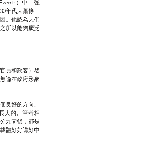
ic  Events）中，強
30年代大蕭條，
因。他認為人們
之所以能夠廣泛
官員和政客）然
無論在政府形象
個良好的方向。
長大的。筆者相
部分九零後，都是
載體好好講好中