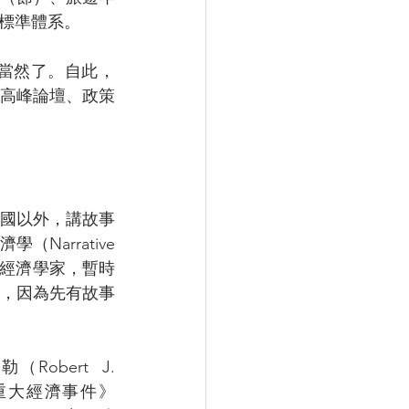
標準體系。
當然了。自此，
高峰論壇、政策
國以外，講故事
rative   
是經濟學家，暫時
，因為先有故事
ert  J. 
動重大經濟事件》