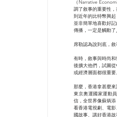
（Narrative Econom
調了敘事的重要性，書
到近年的比特幣興起
並非簡單地喜歡好記
傳播，一定是觸動了
席勒認為說到底，敘
有時，敘事與時尚和
後擴大他們，試圖從
或經濟層面都很重要
那麼，香港拿甚麼來
東京奧運國家運動
信，全世界像蘇炳添
看香港電視劇、電影
國故事、講好香港故