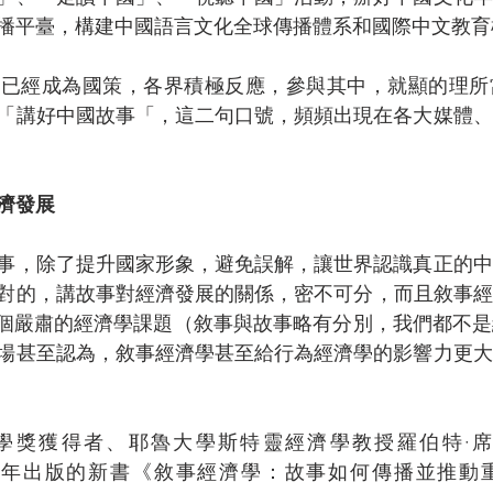
播平臺，構建中國語言文化全球傳播體系和國際中文教育
，已經成為國策，各界積極反應，參與其中，就顯的理所
「講好中國故事「，這二句口號，頻頻出現在各大媒體、
濟發展
事，除了提升國家形象，避免誤解，讓世界認識真正的中
的，講故事對經濟發展的關係，密不可分，而且敘事經濟學（Nar
更是一個嚴肅的經濟學課題（敘事與故事略有分別，我們都不
場甚至認為，敘事經濟學甚至給行為經濟學的影響力更大
學獎獲得者、耶魯大學斯特靈經濟學教授羅伯特·席勒（Rob
在他2019年出版的新書《敘事經濟學：故事如何傳播並推