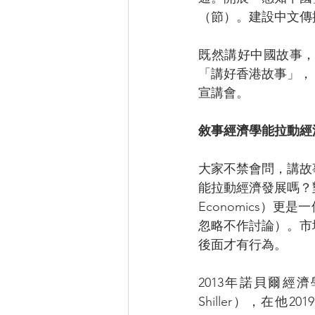
（節）。建設中文傳
既然講好中國故事
「講好香港故事」，
宣講會。
敘事經濟學能拉動經
大家不禁會問，講故
能拉動經濟發展嗎？對
Economics）
忽略不作討論）。市
後面才有行為。
2013年諾貝爾經濟
Shiller），