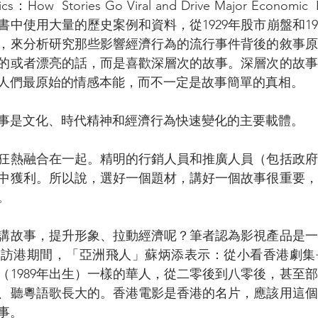
ics：How  Stories Go Viral and Drive Major Econom
中使用大量的歷史案例和資料，從1929年股市崩盤和19
，來分析研究那些影響經濟行為的流行事件背後的敘事原
的或者漂亮的話，而是喜歡深層次的故事。深層次的故事
人們最原始的情感本能，而不一定是故事簡單的真相。
事是文化、時代精神和經濟行為快速變化的主要載體。
狂熱融合在一起。精明的行銷人員和推廣人員（包括政府
中獲利。所以說，選好一個題材，講好一個故事很重要，
。
講故事，提升形象、拉動經濟呢？筆者認為影視產品是一
員訪港期間，「亞洲飛人」蘇炳添表示：從小看香港劇集
（1989年出生）一樣的華人，從二零後到八零後，甚至
、聽粵語歌長大的。香港電影是香港的名片，應該用這個
事。