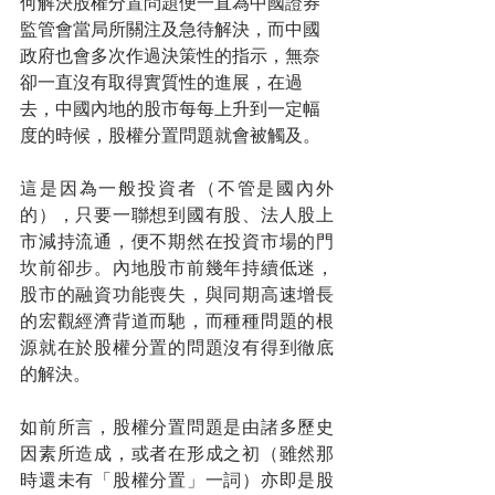
何解決股權分置問題便一直為中國證券
監管會當局所關注及急待解決，而中國
政府也會多次作過決策性的指示，無奈
卻一直沒有取得實質性的進展，在過
去，中國內地的股市每每上升到一定幅
度的時候，股權分置問題就會被觸及。
這是因為一般投資者（不管是國內外
的），只要一聯想到國有股、法人股上
市減持流通，便不期然在投資市場的門
坎前卻步。內地股市前幾年持續低迷，
股市的融資功能喪失，與同期高速增長
的宏觀經濟背道而馳，而種種問題的根
源就在於股權分置的問題沒有得到徹底
的解決。
如前所言，股權分置問題是由諸多歷史
因素所造成，或者在形成之初（雖然那
時還未有「股權分置」一詞）亦即是股