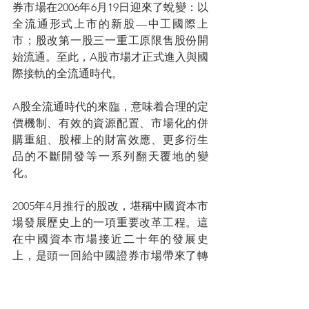
券市場在2006年6月19日迎來了蛻變：以
全流通形式上市的新股—中工國際上
市；股改第一股三一重工原限售股份開
始流通。至此，A股市場才正式進入與國
際接軌的全流通時代。
A股全流通時代的來臨，意味着合理的定
價機制、有效的資源配置、市場化的併
購重組、股權上的財富效應、更多衍生
品的不斷開發等一系列翻天覆地的變
化。
2005年4月推行的股改，堪稱中國資本市
場發展歷史上的一項重要改革工程。這
在中國資本市場接近二十年的發展史
上，是頭一回給中國證券市場帶來了轉
折和契機。因此，市場普遍認為股權分
置改革的成功推行，催生了哪一輪6124
點的牛市。A股牛市短暫，創新高之後不