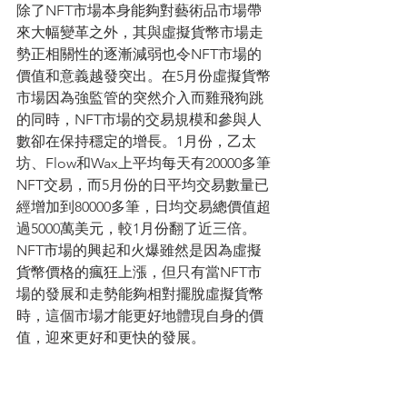
除了NFT市場本身能夠對藝術品市場帶
來大幅變革之外，其與虛擬貨幣市場走
勢正相關性的逐漸減弱也令NFT市場的
價值和意義越發突出。在5月份虛擬貨幣
市場因為強監管的突然介入而雞飛狗跳
的同時，NFT市場的交易規模和參與人
數卻在保持穩定的增長。1月份，乙太
坊、Flow和Wax上平均每天有20000多筆
NFT交易，而5月份的日平均交易數量已
經增加到80000多筆，日均交易總價值超
過5000萬美元，較1月份翻了近三倍。
NFT市場的興起和火爆雖然是因為虛擬
貨幣價格的瘋狂上漲，但只有當NFT市
場的發展和走勢能夠相對擺脫虛擬貨幣
時，這個市場才能更好地體現自身的價
值，迎來更好和更快的發展。
平心而論，在經歷了近半年來的發酵和
爆發後，目前的NFT市場還是存在一定