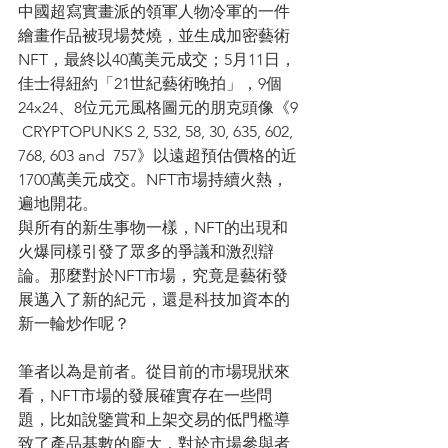
中國超寫實畫派的領軍人物冷軍的一件
繪畫作品被現場焚燒，並生成加密藝術
NFT，最終以40萬美元成交；5月11日，
佳士得紐約「21世紀藝術晚拍」，9個
24x24、8位元元風格圖元的朋克頭像《9 
 CRYPTOPUNKS 2, 532, 58, 30, 635, 602, 
768, 603 and  757》以遠超預估價格的近
1700萬美元成交。NFT市場持續火熱，
遍地開花。
與所有的新生事物一樣，NFT的出現和
火爆同樣引發了眾多的爭議和激烈辯
論。那麼對於NFT市場，究竟是藝術發
展邁入了新的紀元，還是科技加資本的
新一輪炒作呢？
筆者以為是前者。從目前的市場現狀來
看，NFT市場的發展確實存在一些問
題，比如說鑒賞和上架交易的低門檻導
致了產品基數的龐大，對於市場參與者