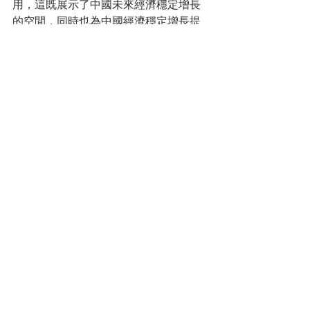
用，這既展示了中國未來經濟穩定增長
的空間，同時也為中國經濟穩定增長提
供了新的保障。
回到2019年中國的經濟增長，李克強總
理在答記者問中所表露出的方向和態
度，正是各界對中國經濟在下行壓力下
仍能保持樂觀的原因所在。兩萬億減稅
降費的逐漸落地將會進一步激發出市場
自身的活力，而經濟結構調整和進一步
深化改革則會釋放出新的政策紅利，兩
相疊加，即便面臨外部環境的不確定性
和經濟下行的壓力，但中國有足夠的底
氣和自行，能夠在提高經濟增長品質的
同時，維持相對穩定的經濟增速。 