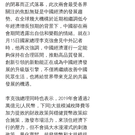
的閉幕而正式落幕，此次兩會最受各界
關注的焦點無疑是中國經濟的發展趨
勢。在全球幾大機構於近期相繼調低今
年經濟增長預期的背景下，中國卻在兩
會期間透露出自信和樂觀的情緒。就在3
月15日國家總理李克強會見中外記者
時，他再次強調，中國經濟運行一定能
夠保持在合理區間，推動高品質發展。
創新引領的新動能正在成為中國經濟發
展的升級版引擎，不僅將繼續改善中國
民眾生活，也將給世界帶來充足的共贏
發展的機遇。
李克強總理同時也表示，2019年會通過2
萬億元(人民幣，下同)大規模減稅降費等
加力提效的財政政策與穩健貨幣政策綜
合施策，激發市場活力，來頂住經濟下
行的壓力，但不會搞大水漫灌式的刺激
政策，量化寬鬆、超發貨幣和大規模提