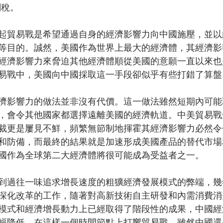
關稅。
起貿易戰是希望通過自身的經濟影響力向中國施壓，並以
等目的。誠然，美國作為世界上最大的經濟體，其經濟影
經濟影響力來脅迫其他經濟體順從美國的意願一直以來也
易戰中，美國向中國採取這一手段卻似乎有些打錯了算盤
濟影響力的做法並非沒有代價。這一做法雖然短期內可能
，會令其他國家都選擇遠離美國的經濟軌道。中美貿易戰
裁更是屢見不鮮，頻繁無節制地揮霍其經濟影響力必然令
和防備，而最終的結果就是加速形成美國產品的替代市場
國作為全球第二大經濟體將很可能成為受益者之一。
到過往一味追求增長速度的粗獷經濟發展模式的弊端，幾
深化改革的工作，隨著對高新技術自主研發和內需消費消
模式和經濟增長動力上已經取得了階段性的成果，中國經
幅降低。在這樣一個時間節點上打響貿易戰，雖然中國還