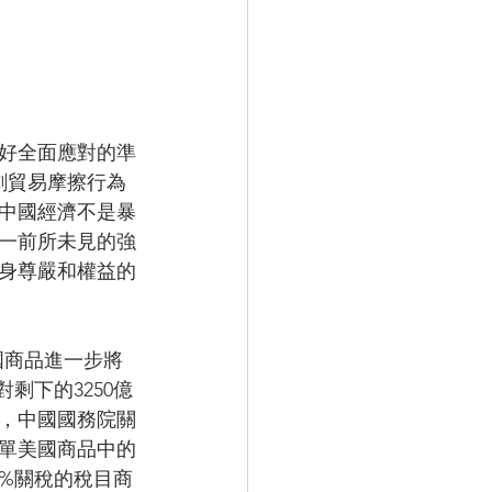
做好全面應對的準
劇貿易摩擦行為
，中國經濟不是暴
一前所未見的強
身尊嚴和權益的
國商品進一步將
剩下的3250億
，中國國務院關
清單美國商品中的
5%關稅的稅目商