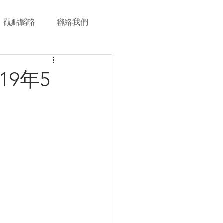
觀點韜略
聯絡我們
9年5