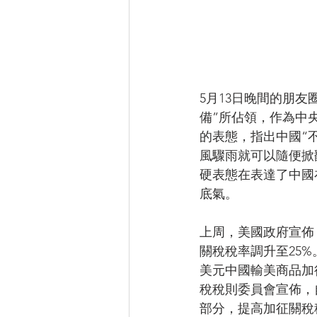
5月13日晚間的朋
備”所佔領，作為中
的表態，指出中國“
風驟雨就可以隨便掀
硬表態在表達了中國
底氣。
上周，美國政府宣佈，
關稅稅率調升至25
美元中國輸美商品加
稅稅則委員會宣佈，自
部分，提高加征關稅稅