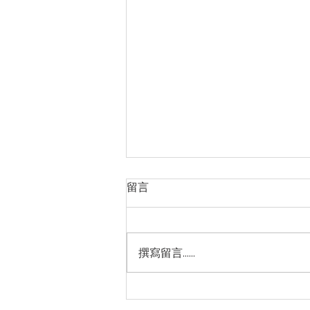
留言
撰寫留言......
美虛擬貨幣訴訟結果難料(2024