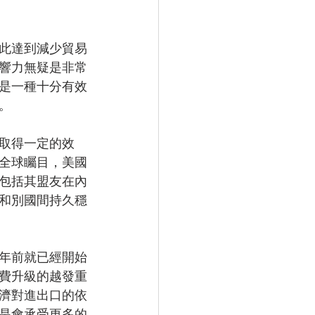
此達到減少貿易
響力無疑是非常
是一種十分有效
。
取得一定的效
全球矚目，美國
包括其盟友在內
和別國間持久穩
年前就已經開始
費升級的越發重
濟對進出口的依
是會承受更多的