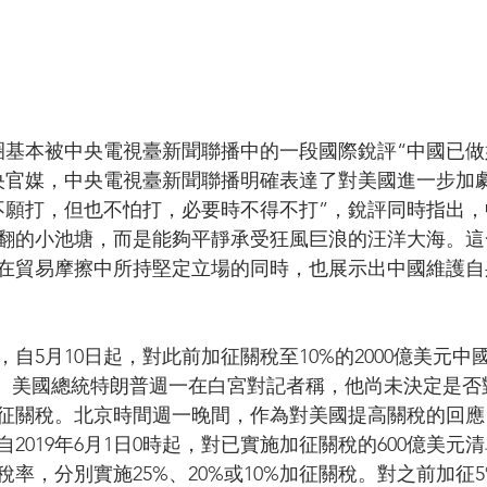
友圈基本被中央電視臺新聞聯播中的一段國際銳評“中國已
央官媒，中央電視臺新聞聯播明確表達了對美國進一步加
不願打，但也不怕打，必要時不得不打”，銳評同時指出
翻的小池塘，而是能夠平靜承受狂風巨浪的汪洋大海。這
在貿易摩擦中所持堅定立場的同時，也展示出中國維護自
自5月10日起，對此前加征關稅至10%的2000億美元中
%。美國總統特朗普週一在白宮對記者稱，他尚未決定是否對
征關稅。北京時間週一晚間，作為對美國提高關稅的回應
2019年6月1日0時起，對已實施加征關稅的600億美元
率，分別實施25%、20%或10%加征關稅。對之前加征