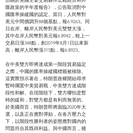
部關於美國主要交易夥伴宏觀經濟和外
匯政策的半年度報告》，公告取消對中
國匯率操縱國的認定。當日，人民幣對
美元中間價調升88個基點，報6.9263。同
日在岸、離岸人民幣對美元雙雙大漲，
其中在岸人民幣對美元報6.8942，較上一
交易日漲348點，創2019年8月1日以來新
高；離岸人民幣漲315點，報6.8923。
在中美雙方即將達成第一階段貿易協定
之際，中國的匯率操縱國標籤被移除。
這實際預示著在，特朗普政權開始尋求
暫時擱置中美貿易戰，中美雙方達成階
段性和解。在現階段下，雙方哪怕是暫
時的緩和，對雙方都是有利而無害的。
於美國而言，特朗普即將面臨2020年大
選，以及正在應對彈劾，在各方壓力之
下，以階段性勝利者的姿態應對國內的
問題符合其既得利益。與中國而言，雖