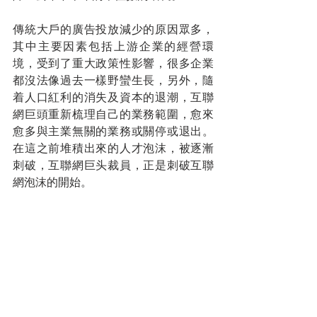
傳統大戶的廣告投放減少的原因眾多，
其中主要因素包括上游企業的經營環
境，受到了重大政策性影響，很多企業
都沒法像過去一樣野蠻生長，另外，隨
着人口紅利的消失及資本的退潮，互聯
網巨頭重新梳理自己的業務範圍，愈來
愈多與主業無關的業務或關停或退出。
在這之前堆積出來的人才泡沫，被逐漸
刺破，互聯網巨头裁員，正是刺破互聯
網泡沫的開始。
可能有人會問，這和我們投資有甚麼關
係呢？國家已指明了大方向！脫虛向
實，規避資本的無序擴張，發展硬科
技，互聯網企業要想繼續活下去，就要
順勢而為、主動轉型，助力製造業等實
體經濟的發展。當然，轉型就會帶來陣