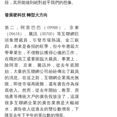
段，其所能做到絕對超乎我們的想像。
發展硬科技 轉型大方向
第二，阿里巴巴（09988）、京東
（09618）、騰訊（00700）等互聯網巨
頭集體裁員，引發市場熱議。金三銀
四，本來是春招的旺季，但今年應屆大
學畢業生，不僅難以獲得心儀的工作，
在職的員工還要面臨大裁員。事實上，
除阿里、京東、騰訊外，從去年底開
始，大量的互聯網公司紛紛傳出了裁員
的消息。在這之前，互聯網企業風光無
限，即使市場再困難，還有廣告作為保
底收入。然而，從去年開始，教育、房
地產等傳統大戶的廣告投放沒了，這讓
很多互聯網企業的廣告業務是大幅縮
水，廣告收入從過去的雙位數增長，下
降至去年下半年的單位數的增長。