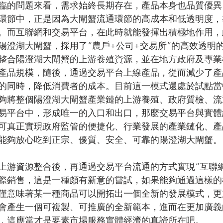
臨的問題來看，需求始終長期存在，產品本身也品質優異
環節中，正是因為大閘蟹流通環節的高成本和低透明度，
。而互聯網和交易平台，在此時就能發揮出積極地作用，
陽澄湖大閘蟹，採用了“農戶+公司+交易所”的高效透明
整合陽澄湖大閘蟹的上游養殖資源，並在地方政府及專業
產品規模，隨後，通過交易平台上線產品，從而減少了產
的同時，降低消費者的成本。目前這一模式還處於試點當
夠將整個陽澄湖大閘蟹產業鏈的上游養殖、政府質檢、流
易平台中，形成唯一的入口和出口，那麼交易平台與實體
可真正實現政府監管的便捷化、行業發展的產業鏈化、產
能夠放心吃到正宗、優質、安全、可靠的陽澄湖大閘蟹。
上游資源整合後，再通過交易平台流通的方式實現“互聯網
際銷售，這是一種頗有新意的嘗試，如果能夠通過這樣的
僅意味著某一種商品可以開拓出一個全新的發展模式，更
會產生一個可複製、可推廣的全新範本，進而在更加廣義
，這應當才是要素市場服務實體經濟的真諦所在吧。