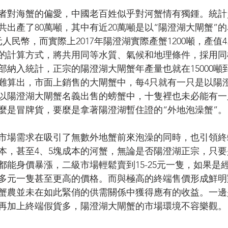
者對海蟹的偏愛，中國老百姓似乎對河蟹情有獨鍾。統計資
共出產了80萬噸，其中有近20萬噸是以“陽澄湖大閘蟹”
元人民幣，而實際上2017年陽澄湖實際產蟹1200噸，產值4
的計算方式，將共用同等水質、氣候和地理條件，採用同
納入統計，正宗的陽澄湖大閘蟹年產量也就在15000噸到2
難算出，市面上銷售的大閘蟹中，每4只就有一只是以陽
以陽澄湖大閘蟹名義出售的螃蟹中，十隻裡也未必能有一
麼是冒牌貨，要麼是拿著陽澄湖暫住證的“外地泡澡蟹”。
市場需求在吸引了無數外地蟹前來泡澡的同時，也引領終
成本，甚至4、5塊成本的河蟹，無論是否陽澄湖正宗，只
都能身價暴漲，二級市場輕鬆賣到15-25元一隻，如果是
0多元一隻甚至更高的價格。而與極高的終端售價形成鮮
蟹農並未在如此緊俏的供需關係中獲得應有的收益。一邊
再加上終端假貨多，陽澄湖大閘蟹的市場環境不容樂觀。