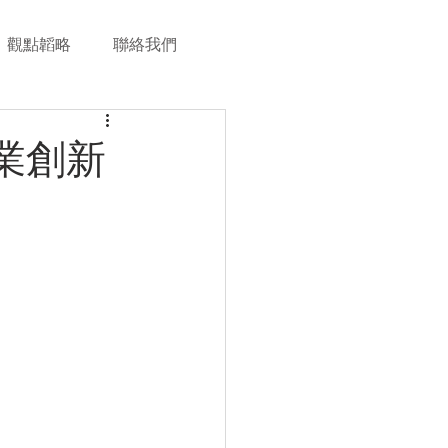
觀點韜略
聯絡我們
業創新