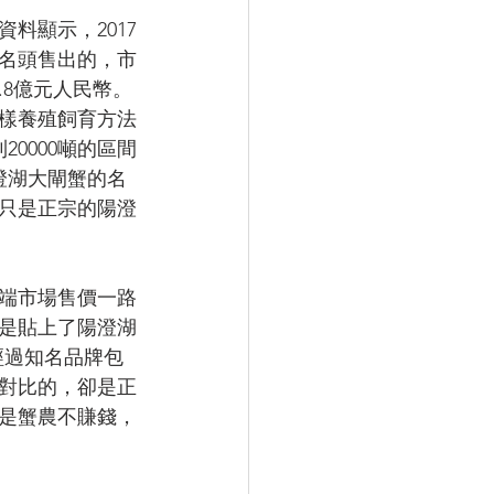
料顯示，2017
的名頭售出的，市
.8億元人民幣。
樣養殖飼育方法
0000噸的區間
澄湖大閘蟹的名
只是正宗的陽澄
端市場售價一路
要是貼上了陽澄湖
經過知名品牌包
明對比的，卻是正
是蟹農不賺錢，