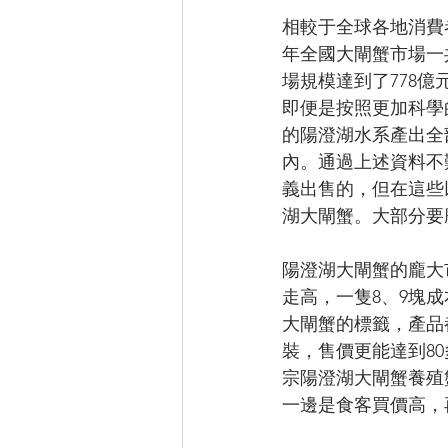
相較于全球各地消費
年全國大閘蟹市場一
場規模達到了778億
即便是按照更加科學
的陽澄湖水系產出全部
內。通過上述資料不
義出售的，但在這些
湖大閘蟹。大部分要
陽澄湖大閘蟹的龐大
走高，一隻8、9塊
大閘蟹的標籤，產品
裝，售價更能達到8
宗陽澄湖大閘蟹養殖
一邊是食客買價高，