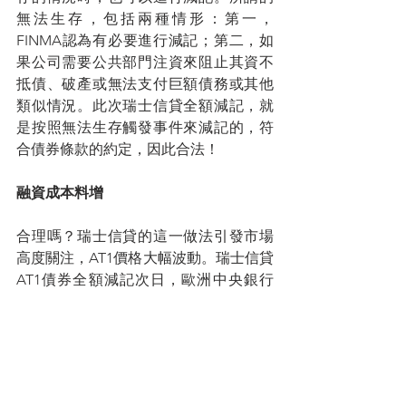
無法生存，包括兩種情形：第一，
FINMA認為有必要進行減記；第二，如
果公司需要公共部門注資來阻止其資不
抵債、破產或無法支付巨額債務或其他
類似情況。此次瑞士信貸全額減記，就
是按照無法生存觸發事件來減記的，符
合債券條款的約定，因此合法！
融資成本料增
合理嗎？瑞士信貸的這一做法引發市場
高度關注，AT1價格大幅波動。瑞士信貸
AT1債券全額減記次日，歐洲中央銀行
（European  Central  Bank，ECB）聯合
另外兩家監管機構發表聲明稱：「普通
股權工具是吸收損失的第一步，只有在
它們充分使用後，才會要求減記AT1工
具。這種方法在過去的案例中一直被應