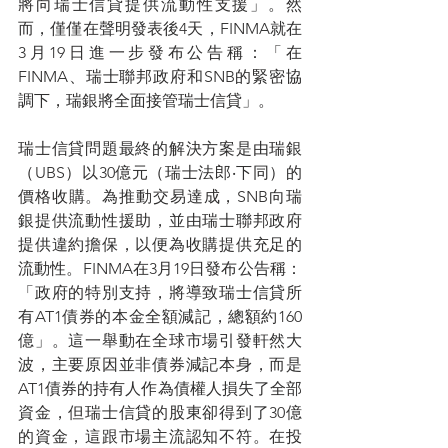
將向瑞士信貸提供流動性支援」。然
而，僅僅在聲明發表後4天，FINMA就在
3月19日進一步發布公告稱：「在
FINMA、瑞士聯邦政府和SNB的緊密協
調下，瑞銀將全面接管瑞士信貸」。
瑞士信貸問題最終的解決方案是由瑞銀
（UBS）以30億元（瑞士法郎‧下同）的
價格收購。為推動交易達成，SNB向瑞
銀提供流動性援助，並由瑞士聯邦政府
提供違約擔保，以便為收購提供充足的
流動性。FINMA在3月19日發布公告稱：
「政府的特別支持，將導致瑞士信貸所
有AT1債券的本金全額減記，總額約160
億」。這一舉動在全球市場引發軒然大
波，主要原因並非債券減記本身，而是
AT1債券的持有人作為債權人損失了全部
資金，但瑞士信貸的股東卻得到了30億
的資金，這跟市場主流認知不符。在投