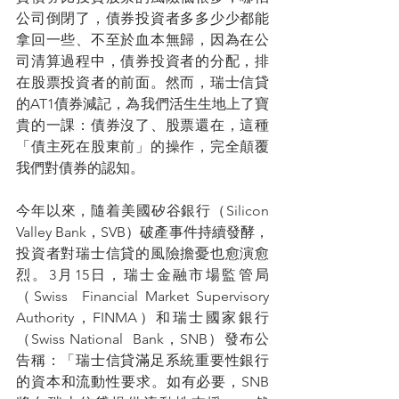
公司倒閉了，債券投資者多多少少都能
拿回一些、不至於血本無歸，因為在公
司清算過程中，債券投資者的分配，排
在股票投資者的前面。然而，瑞士信貸
的AT1債券減記，為我們活生生地上了寶
貴的一課：債券沒了、股票還在，這種
「債主死在股東前」的操作，完全顛覆
我們對債券的認知。
今年以來，隨着美國矽谷銀行（Silicon  
Valley Bank，SVB）破產事件持續發酵，
投資者對瑞士信貸的風險擔憂也愈演愈
烈。3月15日，瑞士金融市場監管局
（Swiss  Financial Market Supervisory 
Authority，FINMA）和瑞士國家銀行
（Swiss National  Bank，SNB）發布公
告稱：「瑞士信貸滿足系統重要性銀行
的資本和流動性要求。如有必要，SNB