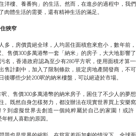
住洋樓、養番狗」的生活。然而，在進步的過程中，我們
了肉體生活的需要，還有精神生活的滿足。
居住狹窄
人多，房價貴絕全球，人均居住面積愈來愈小，數年前，
方呎、售價300多萬港幣一套「納米」的房子，大大地影響
污名，香港政府認為至少有280平方呎，使用面積才算
出售計劃中，加入了限制條款，規定房地產開發商，不可
日後哪些少於200呎的納米樓盤，可以絕迹於市場。
平方呎、售價300多萬港幣的納米房子，困住了不少人的夢
往。既然自身怎樣努力，都沒辦法在現實世界買上安樂窩
辦？到虛擬世界去創造一個純粹屬於自己的家園！或許
特別受年輕人喜歡的原因。
問題也是世界的縮影。在貧富差距加劇的情況下，全球面