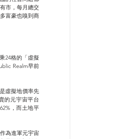
有市，每月總交
多富豪也嗅到商
4乘24格的「虛擬
ic Realm早前
特別是虛擬地價率先
」可賣的元宇宙平台
及662%，而土地平
，作為進軍元宇宙