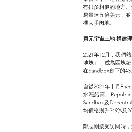
有很多相似的地方。
易量達五億美元，並
機大手囤地。
買元宇宙土地 構建
2021年12月，我
地塊」，成為區塊鏈沙盒
在Sandbox創下的
自從2021年十月F
水漲船高。Republ
Sandbox及Dece
均價格則升349%及2
鄭志剛接受訪問時，