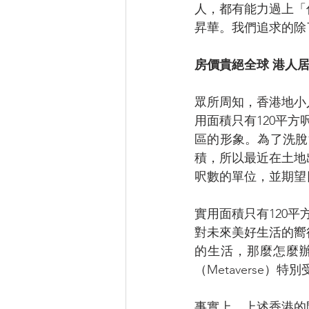
人，都有能力過上「
昇華。我們追求的除
房價貴絕全球 港人
眾所周知，香港地小
用面積只有120平
區的形象。為了洗脫
積，所以最近在土地
呎數的單位，並期望
實用面積只有120
對未來美好生活的嚮
的生活，那麼怎麼
（Metaverse）
事實上，上述香港的