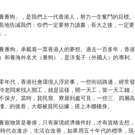
養番狗」，是我們上一代香港人，努力一生奮鬥的目標。
長地告誡我們：你們一定要努力讀書，長大之後，一定要
」。
養番狗」承載着一眾香港人的夢想。過去一百多年，香港
）和養海外名犬（番狗），是洋鬼子（外國人）的專利、
零年代，香港社會環境人浮於事，一些街頭路邊，經常發
待老闆來找人開工，就是這樣，開一天工，算一天工錢，
不保夕。當時，貧民窟、寮屋到處可見，一些三、四層高
樓」的後巷，大都被貧民佔據，搭上木棚棲身。
養寵物算是奢侈，只有家境經濟條件好，才有資格去想，
。時代在進步，生活在改善，如果用五十年代的標準，現