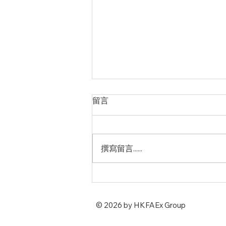
留言
撰寫留言......
美虛擬貨幣訴訟結果難料(2024
年4月6日)
© 2026 by HKFAEx Group