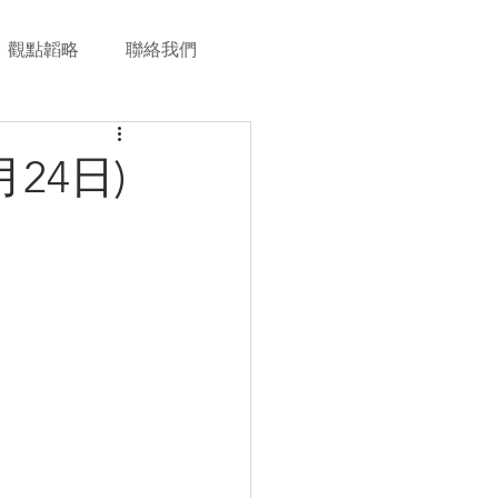
觀點韜略
聯絡我們
24日)