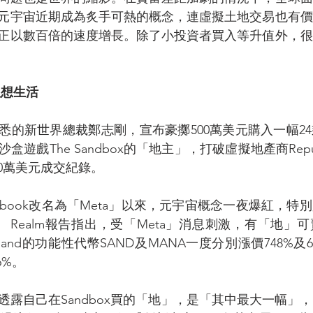
元宇宙近期成為炙手可熱的概念，連虛擬土地交易也有價
正以數百倍的速度增長。除了小投資者買入等升值外，很
理想生活
們熟悉的新世界總裁鄭志剛，宣布豪擲500萬美元購入一幅2
遊戲The Sandbox的「地主」，打破虛擬地產商Republ
430萬美元成交紀錄。
acebook改名為「Meta」以來，元宇宙概念一夜爆紅，
ic   Realm報告指出，受「Meta」消息刺激，有「地
ntraland的功能性代幣SAND及MANA一度分別漲價748%
6%。
透露自己在Sandbox買的「地」，是「其中最大一幅」