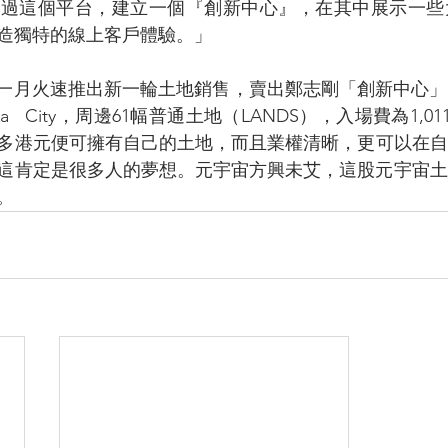
通過這個平台，建立一個『創新中心』，在其中展示一些
造獨特的線上客戶體驗。」
於今年一月火速推出新一輪土地銷售，賣出鄭志剛「創新中心
   City，周邊61幅普通土地（LANDS），入場費為1,0
萬多港元便可擁有自己的土地，而且業權清晰，更可以在
這肯定是很多人的夢想。元宇宙方興未艾，這股元宇宙土
。