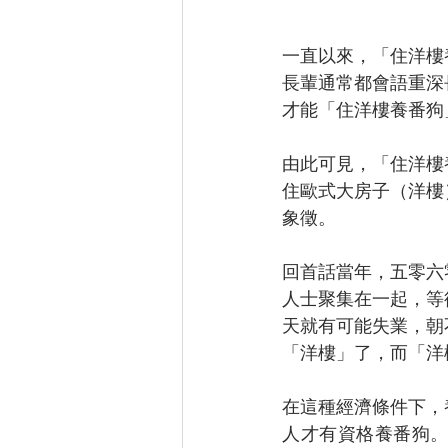
一直以來，「住洋樓
長輩通常都會語重深
才能「住洋樓養番狗
由此可見，「住洋樓
住歐式大房子（洋樓
象徵。
回首話當年，五零六
人士聚集在一起，等
天就有可能失業，朝
「洋樓」了，而「洋
在這種經濟條件下，
人才有資格養番狗