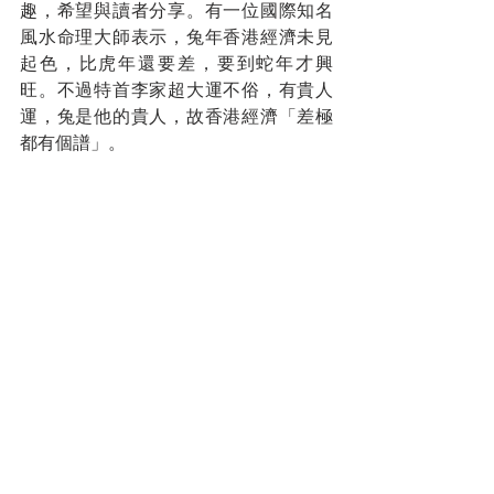
趣，希望與讀者分享。有一位國際知名
風水命理大師表示，兔年香港經濟未見
起色，比虎年還要差，要到蛇年才興
旺。不過特首李家超大運不俗，有貴人
運，兔是他的貴人，故香港經濟「差極
都有個譜」。
對於香港的未來，大師指出2023年是20
年「八運」的最後一年，「九運」將於
2024年2月立春開始，雖然未正式踏入
「九運」，但其影響已經開始呈現。大
師又表示，「九運」卦象屬火，對香港
經濟有利，娛樂事業、科技、太空競
賽，以至虛擬經濟等都會有發揮，虛擬
經濟指的是虛擬貨幣、元宇宙、非同質
化代幣（NFT）之類的業務。
筆者對大師預測的解讀是：現在是黎明
前的黑暗，大家千萬要保重，不要倒在
黎明前；證監會發牌在即，虛擬資產行