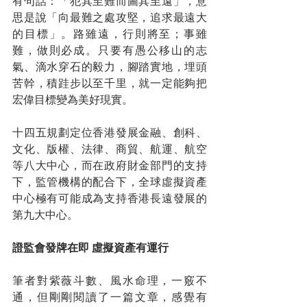
有句話：「犯其至難而圖其至遠」，意
思是說「向最難之處攻堅，追求最遠大
的目標」。路雖遠，行則將至；事雖
難，做則必成。只要有愚公移山的志
氣、滴水穿石的毅力，腳踏實地，埋頭
苦幹，積跬步以至千里，就一定能夠把
宏偉目標變為美好現實。
十四五規劃定位香港發展金融、創科、
文化、版權、法律、商貿、航運、航空
等八大中心，而在政府財金部門的支持
下，監管機構的配合下，全球虛擬資產
中心極有可能成為支持香港長遠發展的
第九大中心。
證監會發牌在即 虛擬資產有運行
筆者對紫薇斗數、風水命理，一竅不
通，但剛剛閱讀了一篇文章，感覺有