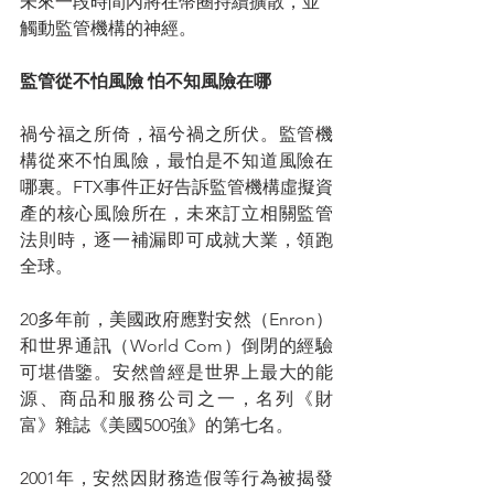
未來一段時間內將在幣圈持續擴散，並
觸動監管機構的神經。
監管從不怕風險 怕不知風險在哪
禍兮福之所倚，福兮禍之所伏。監管機
構從來不怕風險，最怕是不知道風險在
哪裏。FTX事件正好告訴監管機構虛擬資
產的核心風險所在，未來訂立相關監管
法則時，逐一補漏即可成就大業，領跑
全球。
20多年前，美國政府應對安然（Enron）
和世界通訊（World Com）倒閉的經驗
可堪借鑒。安然曾經是世界上最大的能
源、商品和服務公司之一，名列《財
富》雜誌《美國500強》的第七名。
2001年，安然因財務造假等行為被揭發