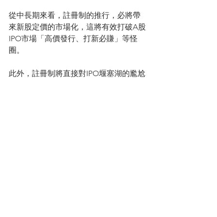
從中長期來看，註冊制的推行，必將帶
來新股定價的市場化，這將有效打破A股
IPO市場「高價發行、打新必賺」等怪
圈。
此外，註冊制將直接對IPO堰塞湖的尷尬
局面帶來根本性的扭轉，IPO難度的降低
也將使得殼資源的價值大幅弱化，配合
更加完備的退市制度，將進一步完善A股
市場，促進優勝劣汰。而在這樣的大環
境下，股票的兩極分化將會加劇，也將
提高投資專業化的重要性，有助於A股去
散戶化，引導市場向機構投資者主導轉
變。