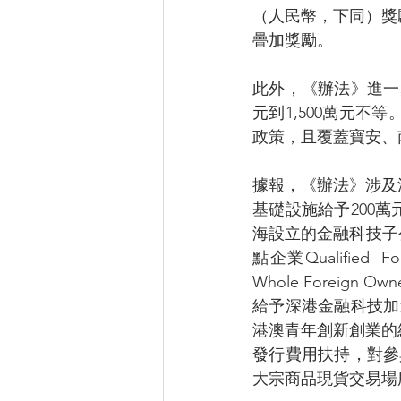
（人民幣，下同）獎
疊加獎勵。
此外，《辦法》進一
元到1,500萬元
政策，且覆蓋寶安、
據報，《辦法》涉及
基礎設施給予200
海設立的金融科技子
點企業Qualified  
Whole Foreign Ow
給予深港金融科技加
港澳青年創新創業的
發行費用扶持，對參
大宗商品現貨交易場所