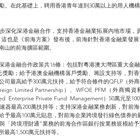
勵。在此基礎上，聘用香港青年達到30萬以上的用人機
步深化深港金融合作，支持香港金融業拓展內地市場，資
不等。這也是《前海方案》發布後，前海針對香港金融業發
南山的前海擴區範圍。
深港金融合作政策共16條：包括對粵港澳大灣區重大金
萬元獎勵；給予港澳金融機構落戶獎勵、籌設支持等，對
公司最高給予300萬元扶持，給予符合條件的QFLP（外
Foreign Limited Partnership）、WFOE PFM（
ned  Enterprise Private Fund  Management）50
速器最高200萬扶持等；支持深港金融業務創新，對前
給予最高100萬元貼息，對前海企業跨境發行綠色債券的最
與「跨境理財通”業務的前海合作區銀行按業務規模給予
最高1,500萬元扶持等。