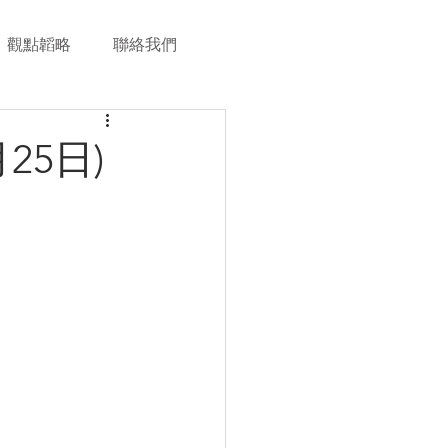
觀點韜略
聯絡我們
25日)