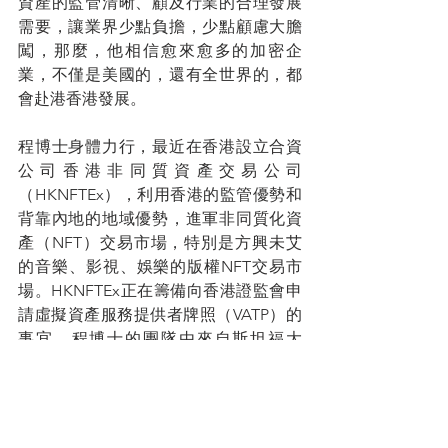
資產的監管清晰、顧及行業的合理發展
需要，讓業界少點負擔，少點顧慮大膽
闖，那麼，他相信愈來愈多的加密企
業，不僅是美國的，還有全世界的，都
會赴港香港發展。
程博士身體力行，最近在香港設立合資
公司香港非同質資產交易公司
（HKNFTEx），利用香港的監管優勢和
背靠內地的地域優勢，進軍非同質化資
產（NFT）交易市場，特別是方興未艾
的音樂、影視、娛樂的版權NFT交易市
場。HKNFTEx正在籌備向香港證監會申
請虛擬資產服務提供者牌照（VATP）的
事宜。程博士的團隊由來自斯坦福大
學、Google、Meta、騰訊音樂、字節跳
動、阿里娛樂、Sony Music和Warner 
Brothers的區塊鏈創新者和知識產權專家
組成。程博士公司另一創始人劉家瑞更