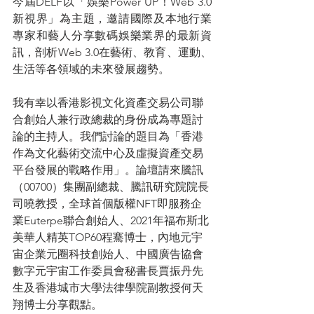
今屆DELF以「娛樂Power UP！Web 3.0
新視界」為主題，邀請國際及本地行業
專家和藝人分享數碼娛樂業界的最新資
訊，剖析Web 3.0在藝術、教育、運動、
生活等各領域的未來發展趨勢。
我有幸以香港影視文化資產交易公司聯
合創始人兼行政總裁的身份成為專題討
論的主持人。我們討論的題目為「香港
作為文化藝術交流中心及虛擬資產交易
平台發展的戰略作用」。論壇請來騰訊
（00700）集團副總裁、騰訊研究院院長
司曉教授，全球首個版權NFT即服務企
業Euterpe聯合創始人、2021年福布斯北
美華人精英TOP60程騫博士，內地元宇
宙企業元圈科技創始人、中國廣告協會
數字元宇宙工作委員會秘書長賈振丹先
生及香港城市大學法律學院副教授何天
翔博士分享觀點。