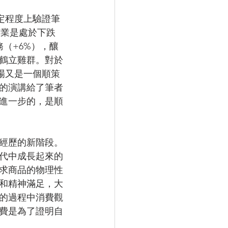
定程度上驗證筆
行業是處於下跌
務（+6%），釀
些鶴立雞群。對於
場又是一個順策
的演講給了筆者
進一步的，是順
經歷的新階段。
代中成長起來的
求商品的物理性
和精神滿足，大
的過程中消費觀
費是為了證明自