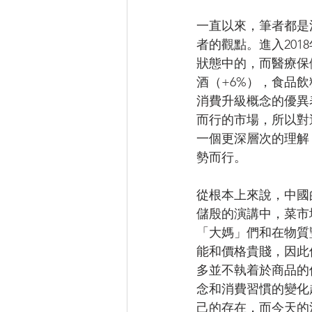
一直以來，筆者都是
者的觀點。進入201
狀態中的，而醫療保健
酒（+6%），食品
消費升級概念的優異
而行的市場，所以對
一個更深層次的理解
勢而行。
從根本上來說，中國
儲殷的演講中，菜市
「大媽」們和在物質
能和價格貴賤，因此
多並不執着於商品的
念和消費習慣的變化
己的存在，而今天的