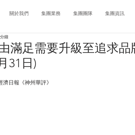
關於我們
集團業務
集團團隊
集團資訊
 分鐘
由滿足需要升級至追求品
5月31日)
香港經濟日報《神州華評》 