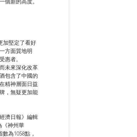
一個新的高度。
更加堅定了看好
一方面質地明
受惠者。
，而未來深化改革
白酒包含了中國的
在精神層面日益
牌，無疑更加能
《經濟日報》編輯
為《神州華
數為1058點，