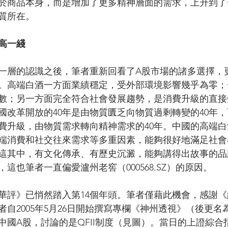
於商品本身，而是增加了更多精神層面的需求，上升到了
質所在。
高一綫
一層的認識之後，筆者重新回看了A股市場的諸多選擇，
。高端白酒一方面業績穩定，受外部環境影響幾乎為零；
數；另一方面完全符合社會發展趨勢，是消費升級的直接
國改革開放的40年是由物質匱乏向物質過剩轉變的40年
消費升級，由物質需求轉向精神需求的40年。中國的高端
端消費和社交往來需求等多重因素，能夠很好地滿足社會
這其中，有文化傳承、有歷史沉澱，能夠講得出故事的品
這也筆者一直偏愛瀘州老窖（000568.SZ）的原因。
華評》已悄然踏入第14個年頭。筆者僅藉此機會，感謝
自2005年5月26日開始撰寫專欄《神州透視》（後更名
國A股，討論的是QFII制度（見圖）。當日的上證綜合指