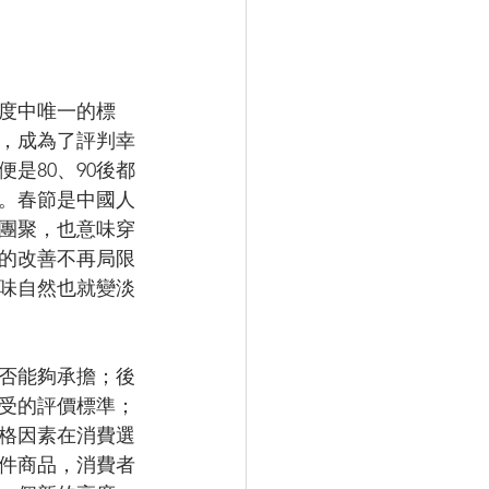
度中唯一的標
，成為了評判幸
是80、90後都
。春節是中國人
團聚，也意味穿
的改善不再局限
味自然也就變淡
否能夠承擔；後
受的評價標準；
格因素在消費選
件商品，消費者