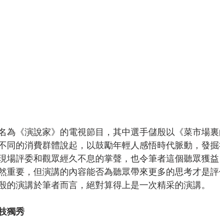
名為《演說家》的電視節目，其中選手儲殷以《菜市場裏
不同的消費群體說起，以鼓勵年輕人感悟時代脈動，發掘
現場評委和觀眾經久不息的掌聲，也令筆者這個聽眾獲益
然重要，但演講的內容能否為聽眾帶來更多的思考才是評
殷的演講於筆者而言，絕對算得上是一次精采的演講。
枝獨秀