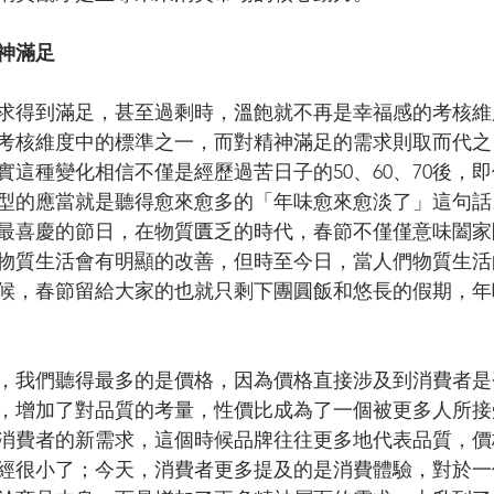
神滿足
求得到滿足，甚至過剩時，溫飽就不再是幸福感的考核維
考核維度中的標準之一，而對精神滿足的需求則取而代之
這種變化相信不僅是經歷過苦日子的50、60、70後，即便
型的應當就是聽得愈來愈多的「年味愈來愈淡了」這句話
最喜慶的節日，在物質匱乏的時代，春節不僅僅意味闔家
物質生活會有明顯的改善，但時至今日，當人們物質生活
候，春節留給大家的也就只剩下團圓飯和悠長的假期，年
，我們聽得最多的是價格，因為價格直接涉及到消費者是
，增加了對品質的考量，性價比成為了一個被更多人所接
消費者的新需求，這個時候品牌往往更多地代表品質，價
經很小了；今天，消費者更多提及的是消費體驗，對於一