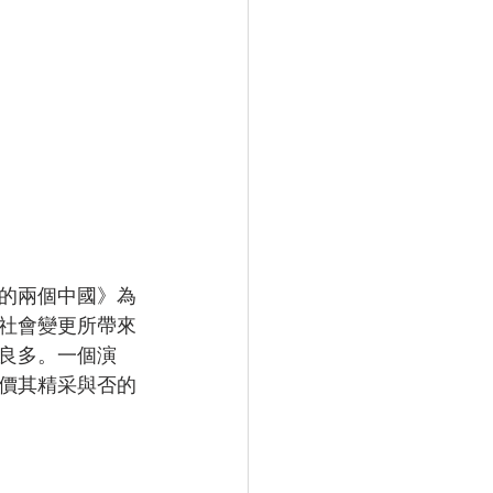
的兩個中國》為
社會變更所帶來
良多。一個演
價其精采與否的