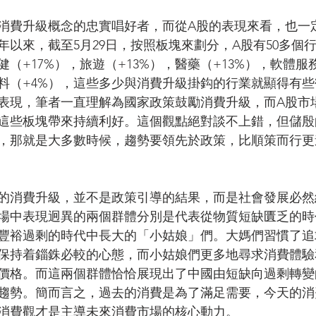
消費升級概念的忠實唱好者，而從A股的表現來看，也一
8年以來，截至5月29日，按照板塊來劃分，A股有50多個
（+17%），旅遊（+13%），醫藥（+13%），軟體服
飲料（+4%），這些多少與消費升級掛鈎的行業就顯得有
表現，筆者一直理解為國家政策鼓勵消費升級，而A股市
這些板塊帶來持續利好。這個觀點絕對談不上錯，但儲殷
，那就是大多數時候，趨勢要領先於政策，比順策而行更
的消費升級，並不是政策引導的結果，而是社會發展必然
場中表現迥異的兩個群體分別是代表從物質短缺匱乏的時
豐裕過剩的時代中長大的「小姑娘」們。大媽們習慣了追
保持着錙銖必較的心態，而小姑娘們更多地尋求消費體驗
價格。而這兩個群體恰恰展現出了中國由短缺向過剩轉變
趨勢。簡而言之，過去的消費是為了滿足需要，今天的消
消費觀才是主導未來消費市場的核心動力。