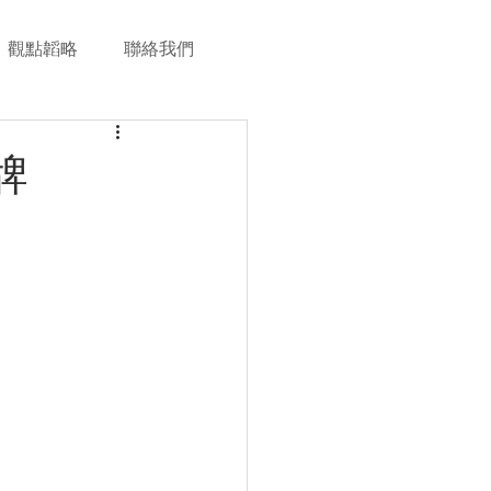
觀點韜略
聯絡我們
牌