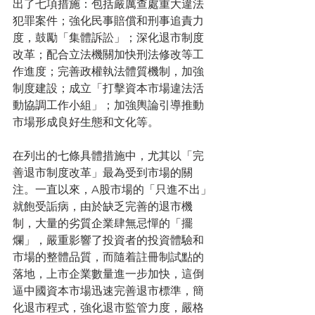
出了七項措施：包括嚴厲查處重大違法
犯罪案件；強化民事賠償和刑事追責力
度，鼓勵「集體訴訟」；深化退市制度
改革；配合立法機關加快刑法修改等工
作進度；完善政權執法體質機制，加強
制度建設；成立「打擊資本市場違法活
動協調工作小組」；加強輿論引導推動
市場形成良好生態和文化等。
在列出的七條具體措施中，尤其以「完
善退市制度改革」最為受到市場的關
注。一直以來，A股市場的「只進不出」
就飽受詬病，由於缺乏完善的退市機
制，大量的劣質企業肆無忌憚的「擺
爛」，嚴重影響了投資者的投資體驗和
市場的整體品質，而隨着註冊制試點的
落地，上市企業數量進一步加快，這倒
逼中國資本市場迅速完善退市標準，簡
化退市程式，強化退市監管力度，嚴格