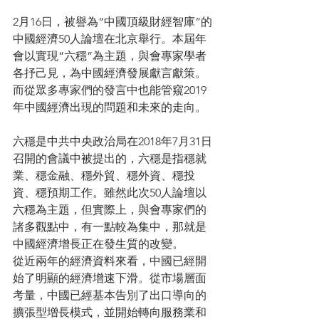
2月16日，被譽為“中國頂級財經智庫”的
中國經濟50人論壇在北京舉行。本屆年
會以實現“六穩”為主題，與會專家學者
各抒己見，為中國經濟發展獻言獻策。
而從眾多專家們的發言中也能管窺2019
年中國經濟出現的問題和未來的走向。
六穩是中共中央政治局在2018年7月31日
召開的會議中被提出的，六穩是指穩就
業、穩金融、穩外貿、穩外資、穩投
資、穩預期工作。雖然此次50人論壇以
六穩為主題，但實際上，與會專家們的
諸多觀點中，有一點較為集中，那就是
中國經濟增長正在發生質的改變。
從近兩年的經濟資料來看，中國已經開
始了明顯的經濟增速下滑。從市場層面
考量，中國已經基本告別了出口導向的
擴張型增長模式，並開始轉向服務業和