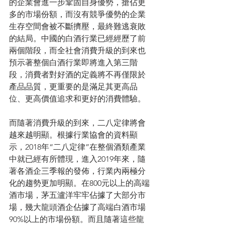
的企業會進一步鞏固自身優勢，搶佔更
多的市場份額，而沒有競爭優勢的企業
生存空間會被不斷擠壓，最終難逃衰敗
的結局。中國的白酒行業已經經歷了前
兩個階段，而全社會消費升級的到來也
預示著整個白酒行業即將進入第三階
段，消費者對好酒的定義將不再僅限於
產品品質，更重要的是滿足其更高品
位、更高價值追求和更好的消費體驗。
而隨著消費升級的到來，二八定律將會
越來越明顯。根據行業協會的資料顯
示，2018年“二八定律”在整個酒類產業
中就已經有所體現，進入2019年來，隨
著各酒企三季報的發佈，行業內兩極分
化的趨勢更加明顯。在800元以上的高端
酒市場，茅五瀘洋牢牢佔據了大部分市
場，幾大龍頭酒企佔據了高端白酒市場
90%以上的市場份額。而且隨著這些龍