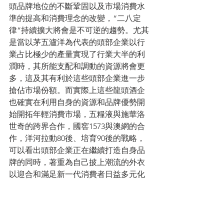
頭品牌地位的不斷鞏固以及市場消費水
準的提高和消費理念的改變，“二八定
律”持續擴大將會是不可逆的趨勢。尤其
是當以茅五瀘洋為代表的頭部企業以行
業占比極少的產量實現了行業大半的利
潤時，其所能支配和調動的資源將會更
多，這及其有利於這些頭部企業進一步
搶佔市場份額。而實際上這些龍頭酒企
也確實在利用自身的資源和品牌優勢開
始開拓年輕消費市場，五糧液與施華洛
世奇的跨界合作，國窖1573與澳網的合
作，洋河拉動80後、培育90後的戰略，
可以看出頭部企業正在繼續打造自身品
牌的同時，著重為自己披上潮流的外衣
以迎合和滿足新一代消費者日益多元化
的需求。
所以，無論是從品牌價值、管道資源還
是客戶基礎上，白酒行業的頭部企業已