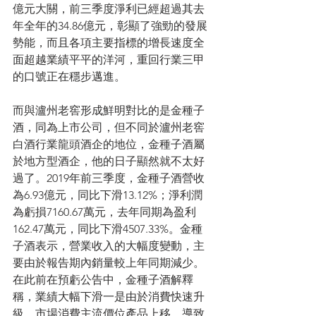
億元大關，前三季度淨利已經超過其去
年全年的34.86億元，彰顯了強勁的發展
勢能，而且各項主要指標的增長速度全
面超越業績平平的洋河，重回行業三甲
的口號正在穩步邁進。
而與瀘州老窖形成鮮明對比的是金種子
酒，同為上市公司，但不同於瀘州老窖
白酒行業龍頭酒企的地位，金種子酒屬
於地方型酒企，他的日子顯然就不太好
過了。2019年前三季度，金種子酒營收
為6.93億元，同比下滑13.12%；淨利潤
為虧損7160.67萬元，去年同期為盈利
162.47萬元，同比下滑4507.33%。金種
子酒表示，營業收入的大幅度變動，主
要由於報告期內銷量較上年同期減少。
在此前在預虧公告中，金種子酒解釋
稱，業績大幅下滑一是由於消費快速升
級，市場消費主流價位產品上移，導致