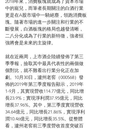
2018年來，消費板塊就成為了資本市場
中的寵兒，而筆者長期關注的白酒行業
更是在A股市場中一騎絕塵，領跑消費板
塊。隨著市場的進一步關注和行業的不
斷發展，白酒板塊的格局也越發清晰，
二八分化成為了行業的新特徵，強者恒
強將會是未來的主旋律。
就在近兩周，上市酒企陸續發佈了第三
季季報，撿取其中最具代表性的兩個做
個對比，就不難看出行業分化正在加
劇。10月30日，瀘州老窖（000568）發
佈的2019年第三季度報告顯示，2019年
1-9月，其實現營收114.77億元，同比增
長23.9%；實現淨利潤37.95億元，同比
增長37.96%。其中，第三季度實現營收
34.64億元，同比增長21.86%，實現淨利
潤10.46億元，同比增長35.5%。從整體
看，瀘州老窖前三季度營收首度突破百