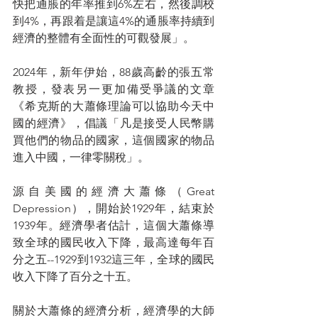
快把通脹的年率推到6%左右，然後調校
到4%，再跟着是讓這4%的通脹率持續到
經濟的整體有全面性的可觀發展」。
2024年，新年伊始，88歲高齡的張五常
教授，發表另一更加備受爭議的文章
《希克斯的大蕭條理論可以協助今天中
國的經濟》，倡議「凡是接受人民幣購
買他們的物品的國家，這個國家的物品
進入中國，一律零關稅」。
源自美國的經濟大蕭條（Great 
Depression），開始於1929年，結束於
1939年。經濟學者估計，這個大蕭條導
致全球的國民收入下降，最高達每年百
分之五--1929到1932這三年，全球的國民
收入下降了百分之十五。
關於大蕭條的經濟分析，經濟學的大師