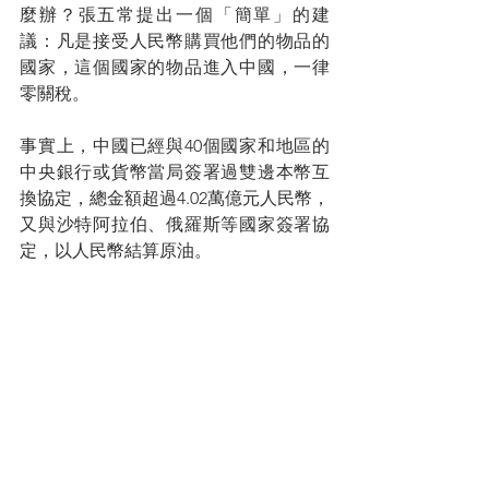
麼辦？張五常提出一個「簡單」的建
議：凡是接受人民幣購買他們的物品的
國家，這個國家的物品進入中國，一律
零關稅。
事實上，中國已經與40個國家和地區的
中央銀行或貨幣當局簽署過雙邊本幣互
換協定，總金額超過4.02萬億元人民幣，
又與沙特阿拉伯、俄羅斯等國家簽署協
定，以人民幣結算原油。
百家爭鳴，必出大師！毫無疑問，張五
常教授的觀點肯定會被市場認為是非常
激進的，全盤被採用的機會不大。筆者
相信張五常教授旨在拋磚引玉，提出一
個方向，讓社會討論。
筆者又相信張五常並非主張所有商品都
可以零關稅，他也肯定明白全面零關