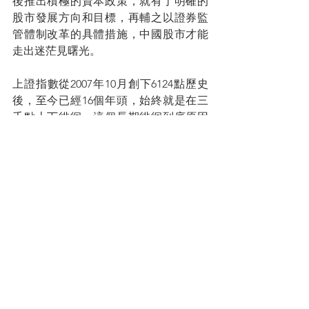
後推出積極的資本政策，就有了明確的
股市發展方向和目標，再輔之以證券監
管體制改革的具體措施，中國股市才能
走出迷茫見曙光。
上證指數從2007年10月創下6124點歷史
後，至今已經16個年頭，始終就是在三
千點上下徘徊，這個長期徘徊到底原因
何在？從2007年美國次貸危機，到2012
年這五年間，中國被稱為沙漠裏的綠
洲，黑暗中的明燈，引領着世界經濟往
前，可是我們的股市也不漲，所以大家
不能說，現在我們經濟下行了，股市就
應該下跌了。同理，過去16年，我們沒
有疫情這三年這麼困難，而且困難也是
全世界都面臨啊，那為甚麼人家的股市
就好呢？因此，中國A股的長期低迷，應
該有更深層次的原因。至於是否像劉院
長倡議的「尊重資本」一招，就能解決