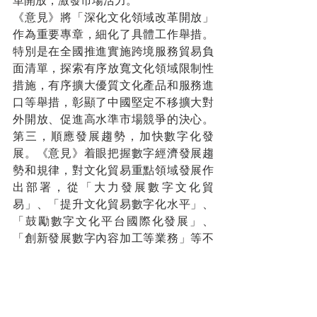
革開放，激發市場活力。
《意見》將「深化文化領域改革開放」
作為重要專章，細化了具體工作舉措。
特別是在全國推進實施跨境服務貿易負
面清單，探索有序放寬文化領域限制性
措施，有序擴大優質文化產品和服務進
口等舉措，彰顯了中國堅定不移擴大對
外開放、促進高水準市場競爭的決心。
第三，順應發展趨勢，加快數字化發
展。《意見》着眼把握數字經濟發展趨
勢和規律，對文化貿易重點領域發展作
出部署，從「大力發展數字文化貿
易」、「提升文化貿易數字化水平」、
「鼓勵數字文化平台國際化發展」、
「創新發展數字內容加工等業務」等不
同角度推進文化貿易數字化進程，推動
文化和科技深度融合，帶動傳統行業數
字化轉型，加快新模式新業態發展，啟
動文化貿易創新發展新動能。