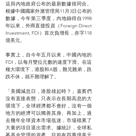
這與內地政府公布的最新數據很同合。
根據中國國家外滙管理局11月3日公布的
數據，今年第三季度，內地錄得自1998
年以來，外商直接投資（Foreign Direct 
Investment, FDI）首次負增長，赤字118
億美元。
事實上，自今年五月以來，中國內地的
FDI，以每月雙位元數的速度下滑。在這
種大環境下，港股和A股，難兄難弟，跌
跌不休，就不難理解了。
「美國減息日，港股雄起時？」嘉賓們
沒有直接表態，只表示在長期高息的大
環境下，全球經濟都不會好，沒有一個
地方的經濟可以獨善其身。再加上，過
去幾年全球資本市場低迷，市場積累了
大量的項目退出需求。據統計，全球私
募基金管理的資產，目前有四萬億美元