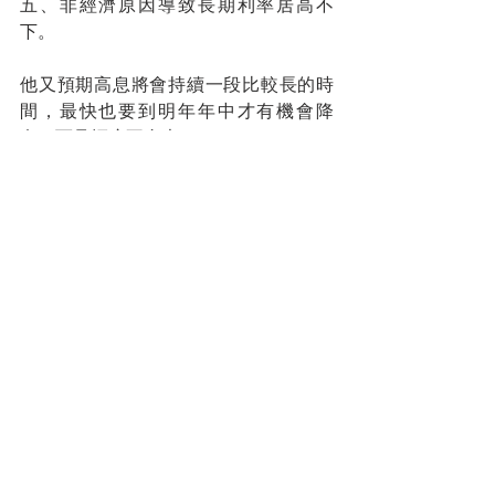
五、非經濟原因導致長期利率居高不
下。
他又預期高息將會持續一段比較長的時
間，最快也要到明年年中才有機會降
息，而且幅度不會大。
港股和A股同樣便宜，應該如何選擇？有
參會者表示A股的前景應該比港股好，因
為「A股有人救，港股沒人救」。他相信
中央即將推出明確的針對A股的救市政
策，前景自然會明朗一點。反觀港股，
雖然香港政府也在想方設法，推出政策
以求吸引全球資金，其中包括重啟投資
移民計劃、大力引進高端人才和家族辦
公室，但遠水救不了近火。
以上是筆者參會的點滴，內容並不全
面，只希望協助大家了解市場。