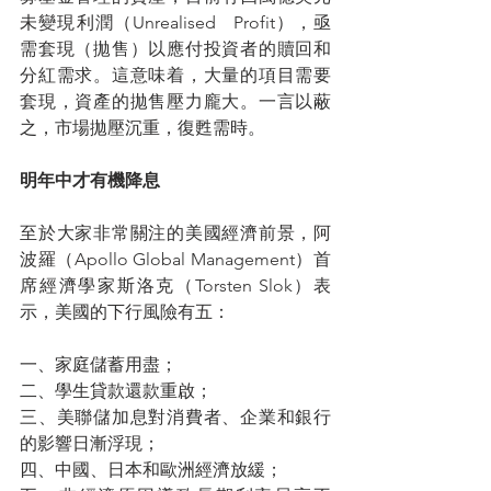
未變現利潤（Unrealised   Profit），亟
需套現（拋售）以應付投資者的贖回和
分紅需求。這意味着，大量的項目需要
套現，資產的拋售壓力龐大。一言以蔽
之，市場拋壓沉重，復甦需時。
明年中才有機降息
至於大家非常關注的美國經濟前景，阿
波羅（Apollo Global Management）首
席經濟學家斯洛克（Torsten Slok）表
示，美國的下行風險有五：
一、家庭儲蓄用盡；
二、學生貸款還款重啟；
三、美聯儲加息對消費者、企業和銀行
的影響日漸浮現；
四、中國、日本和歐洲經濟放緩；