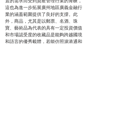
置的需求而受到資產管理行業的青睞，
這也為進一步拓展廣州地區廣義金融行
業的涵蓋範圍提供了良好的支撐。此
外，商品，尤其是以郵票、名酒、珠
寶、藝術品為代表的具有一定投資價值
和市場認受度的收藏品是能夠跨越國境
和語言的優秀載體，若能仿照滬港通和
深港通等機制實現商品的跨境交易，那
麼以此為基礎所形成的交易市場不僅能
夠展現出更加充足的活力，更能夠通過
兩地市場的交互，帶動行業的規範化與
國際化發展，更好地發揮大灣區能夠開
展跨境業務的固有優勢。
廣州本身就在金融行業發展中具有一定
的基礎，而荔灣區更是在商貿領域擁有
悠久的歷史，若能在打造以新三板為核
心的金融生態圈的同時，將商品交易行
業也納入廣州市的金融版圖中，那麼廣