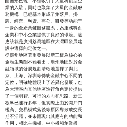
圈雛形已現，不僅吸引了大量科創型企
業的入駐，同時也聚集了大量的金融服
務機構，已經基本形成了集落戶、掛
牌、經營、融資、辦公、研發等功能于
一身的全產業鏈服務體系，為服務科創
企業和中小企業提供了良好的環境。這
應該就是廣州荔灣地區在大灣區發展建
設中選擇的定位之一。
從廣州地區著重發展以新三板為核心的
金融生態圈不難看出，廣州地區對於金
融領域的發展規劃清晰地選擇了與北
京、上海、深圳等傳統金融中心不同的
定位，明確地體現出了差異化發展，也
為大灣區內其他地區進行角色定位提供
了一個明智、可行的方向和思路。新三
板早已運行多年，但實際上由於開戶門
檻高、交易模式落後等原因導致成交長
期不活躍，並未體現出其應有的功能和
作用，相比主機板、中小板和創業板，