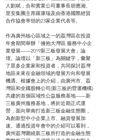
人劉斌，合和實業公司董事長胡應湘、
里安集團主席羅康瑞及由香港國際經貿
合作協會率領的23家企業代表等。
作為廣州核心區域之一的荔灣區在投資
年會期間舉辦「擁抱大灣區 服務中小企
業發展­——2019新三板發展大會」論
壇。論壇以「新三板」為關鍵字，彙聚
了眾多企業家和投資者，共同探討荔灣
地區未來在金融領域的發展方向和發展
機遇。根據會上的介紹，由廣州市、荔
灣區和全國股轉公司(新三板的營運機構)
共建的首個區域性公益服務基地——新
三板廣州服務基地，將於近期正式運
營，面向華南打造新三板金融生態圈，
為創新型中小企業上市、融資發展加
速。通過投資年會中的介紹可以看到，
廣州荔灣圍繞新三板所打造的金融生態