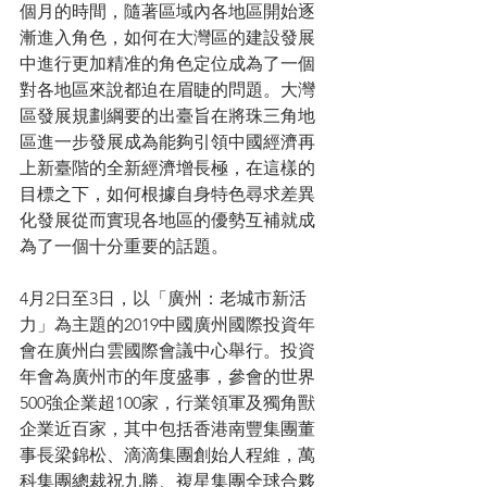
個月的時間，隨著區域內各地區開始逐
漸進入角色，如何在大灣區的建設發展
中進行更加精准的角色定位成為了一個
對各地區來說都迫在眉睫的問題。大灣
區發展規劃綱要的出臺旨在將珠三角地
區進一步發展成為能夠引領中國經濟再
上新臺階的全新經濟增長極，在這樣的
目標之下，如何根據自身特色尋求差異
化發展從而實現各地區的優勢互補就成
為了一個十分重要的話題。
4月2日至3日，以「廣州：老城市新活
力」為主題的2019中國廣州國際投資年
會在廣州白雲國際會議中心舉行。投資
年會為廣州市的年度盛事，參會的世界
500強企業超100家，行業領軍及獨角獸
企業近百家，其中包括香港南豐集團董
事長梁錦松、滴滴集團創始人程維，萬
科集團總裁祝九勝、複星集團全球合夥