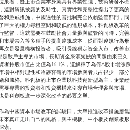
位來看，擬上市企業本身就具有專業性強，技術研發不確
，這對資訊披露的及時性、真實性和完整性提出了更高的
督和懲戒措施，中國過往的審批制完全依賴監管部門，同
了巨大的權力尋租空間和較低的違規成本，科創板改革的
行監督，這就需要在鼓勵社會力量參與監管的同時，完善
和市場禁入等多種手段提高違規成本，從而對違規行為形
再次是發展機構投資者，吸引長線穩定資金入市，改善市
都是散戶主導的市場，長期資金來源短缺的問題由來已久
投資者持股市值占比僅為16.1%，這解釋了為何A股市場漲
市場中相對理性和冷靜客觀的市場參與者只占很少一部分
緒和風格。科創板的上市企業以科技創新型為主，企業經
需要專業的投資者和投資機構來引導市場合理參與市場。
也是科創板進一步深化改革的必要之舉。
作為中國資本市場改革的試驗田，大舉推進改革措施應當
未來真正走出自己的風格，與主機板、中小板及創業板形
探索。