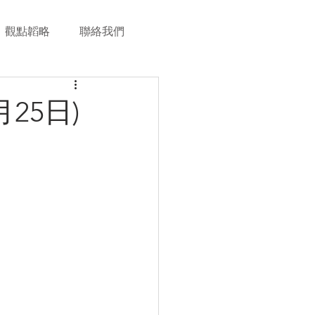
觀點韜略
聯絡我們
25日)