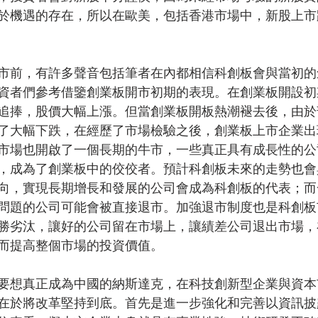
於機遇的存在，所以在歐美，包括香港市場中，新股上市
市前，有許多聲音包括筆者在內都相信科創板會與當初的
資者們參考借鑒創業板開市初期的表現。在創業板開設初
追捧，股價大幅上漲。但當創業板開板熱潮褪去後，由於
了大幅下跌，在經歷了市場檢驗之後，創業板上市企業出
市場也開啟了一個長期的牛市，一些真正具有成長性的公
，成為了創業板中的佼佼者。預計科創板未來的走勢也會
向，實現長期增長和發展的公司會成為科創板的代表；而
問題的公司可能會被直接退市。加強退市制度也是科創板
勝劣汰，讓好的公司留在市場上，讓績差公司退出市場，
而提高整個市場的投資價值。
要想真正成為中國的納斯達克，在科技創新型企業與資本
在於將改革堅持到底。首先是進一步強化和完善以資訊披