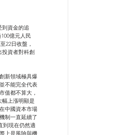
受到資金的追
100億元人民
至22日收盤，
出投資者對科創
創新領域極具爆
漲並不能完全代表
體市值都不算大，
大幅上漲明顯是
。在中國資本市場
機制一直延續了
直到現在仍然適
際上是風險與機