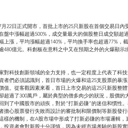
7月22日正式開市，首批上市的25只新股在首個交易日內
在盤中漲幅超過500%，成交量最大的個股整日成交額超過
幅上漲，平均漲幅超過140%，平均換手率也超過77%，截
計逾480億元。科創板在意料之中又在預期之外的火爆顯示
家對科技創新領域的全力支持，也一定程度上代表了科技
資者們必須認識到，首日市場的火爆和這25支股票的暴
價值。從客觀因素來看，首日上市交易的這25只新股整
卻超過了300萬戶，屬於典型的僧多肉少的狀況，股價的
回到了中國股市的頑疾，對於“打新必賺”的迷信和慣性
者擔心股票發行失敗而設計的審批制和限價制等新股發行
是這樣的機制，在A股市場中形成了打新必賺的市場邏輯，
，投資者會對新股十分謹慎，因為未經市場考驗的新股實