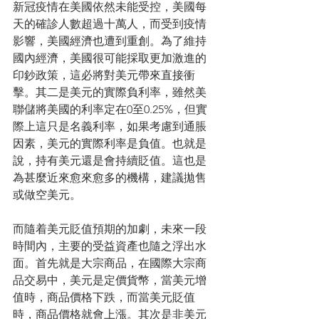
新冠疫情在美國依然未能受控，美國每
天的確診人數超過十萬人，而受到疫情
影響，美國經濟也遭到重創。為了維持
國內經濟，美國很可能採取更加激進的
印鈔政策，這必將對美元帶來直接衝
擊。其二是美元的實際負利率，雖然美
聯儲將美國的利率定在0至0.25%，但實
際上這只是名義利率，如果考慮到通脹
因素，美元的實際利率是負值。也就是
說，持有美元還是會持續貶值。這也是
為甚麼近來愈來愈多的機構，建議拋售
或做空美元。
而隨着美元貶值預期的加劇，未來一段
時間內，主要的受益資產也隨之浮出水
面。首先就是大宗商品，在國際大宗商
品交易中，美元是定價貨幣，當美元增
值時，商品價格下跌，而當美元貶值
時，商品價格就會上漲。其次是非美元