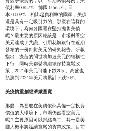
有競爭優勢的，以十年期國債為例，美
債利率0.852%，德國-0.565%，日
本-0.009%，相比起負利率的國家，美債
還是具有一定吸引力的。那麼在這樣的
環境下，為何各國還在堅持拋售美債
呢？最主要的原因應該是，市場對看空
美元達成了共識。引用花旗銀行在近期
發布的一份針對美元的研究報告。研報
指出，疫苗的問世將加速美元的結構性
下行，同時美聯儲將繼續保持寬鬆政
策，2021年美元可能下跌20%。高盛也
預測到2024年美元將累計下跌20%。
美疫情重創經濟續量寬
那麼，為甚麼在美債依然具備一定投資
價值的大環境下，市場仍然看空美元
呢？主要原因可以歸結為二。其一是美
國大概率將延續寬鬆的貨幣政策。目前