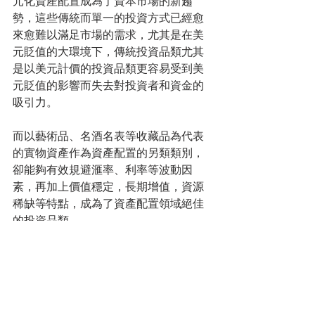
元化資產配置成為了資本市場的新趨
勢，這些傳統而單一的投資方式已經愈
來愈難以滿足市場的需求，尤其是在美
元貶值的大環境下，傳統投資品類尤其
是以美元計價的投資品類更容易受到美
元貶值的影響而失去對投資者和資金的
吸引力。
而以藝術品、名酒名表等收藏品為代表
的實物資產作為資產配置的另類類別，
卻能夠有效規避滙率、利率等波動因
素，再加上價值穩定，長期增值，資源
稀缺等特點，成為了資產配置領域絕佳
的投資品類。
綜合研究機構預測，此輪美元的貶值將
會持續3至5年的時間，貶值幅度可能會
達到20%至35%，甚至更多。在美元下跌
幾乎已經達成市場共識的眼下，實物資