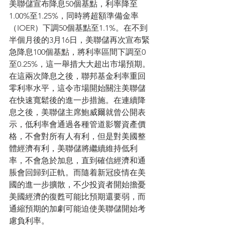
美聯儲宣布降息50個基點，利率降至
1.00%至1.25%，同時將超額準備金率
（IOER）下調50個基點至1.1%。在不到
半個月後的3月16日，美聯儲再次宣布緊
急降息100個基點，將利率區間下調至0
至0.25%，這一舉措大大超出市場預期。
在這兩次降息之後，聯邦基金利率重回
零利率水平，這令市場開始關注美聯儲
在快速寬鬆後的進一步措施。在連續降
息之後，美聯儲主席鮑威爾就曾公開表
示，低利率會通過各種管道影響資產價
格，不會對所有人有利，但是對美國整
體經濟有利，美聯儲將繼續維持低利
率，不會急於加息，直到確信經濟和通
脹會回歸到正軌。而隨着新冠疫情在美
國的進一步擴散，不少投資者開始擔憂
美國經濟的復甦可能比預期還要弱，而
通縮預期的加劇可能迫使美聯儲開始考
慮負利率。