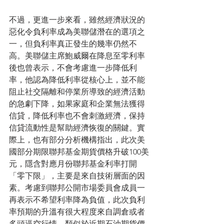
不過，更進一步來看，雖然經濟狀況的
惡化令負利率成為美聯儲潛在的選項之
一，但負利率真正發生的幾率仍然不
高。美聯儲主席鮑威爾在降息至零利率
後也曾表示，不會考慮進一步降低利
率，他認為降低利率從核心上，並不能
阻止社交隔離和停業所導致的經濟活動
的急劇下降，如果家庭和企業無法獲得
信貸，降低利率也不會刺激經濟，保持
信貸流動性是幫助經濟恢復的關鍵。實
際上，也有部分分析機構指出，此次美
國部分期限聯邦基金期貨價格升破100美
元，隱含對應月份聯邦基金利率打開
「零下限」，主要是來自技術層面的因
素。考慮到聯邦公開市場委員會成員一
再表示不希望利率降為負值，此次負利
率預期的升溫有很大程度來自調倉或者
多頭逼空行情，類似於近期石油期貨價