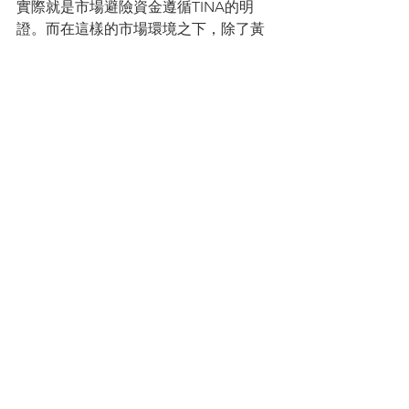
實際就是市場避險資金遵循TINA的明
證。而在這樣的市場環境之下，除了黃
金之外，以藝術品、老酒等為代表的實
物資產作為價值穩定，抗通脹，有增值
空間的另類資產，不失為一種全新的選
擇。近來收藏品市場再度興起，老酒市
場逐漸升溫，良好的市場環境也為另類
實物資產市場的發展帶來了新的契機。
查看全部
最新文章