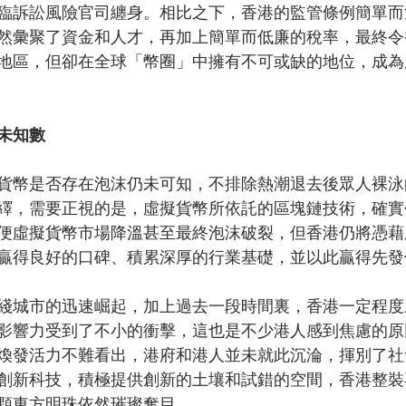
臨訴訟風險官司纏身。相比之下，香港的監管條例簡單而
然彙聚了資金和人才，再加上簡單而低廉的稅率，最終令
地區，但卻在全球「幣圈」中擁有不可或缺的地位，成為
未知數
貨幣是否存在泡沫仍未可知，不排除熱潮退去後眾人裸泳
繹，需要正視的是，虛擬貨幣所依託的區塊鏈技術，確實
便虛擬貨幣市場降溫甚至最終泡沫破裂，但香港仍將憑藉
贏得良好的口碑、積累深厚的行業基礎，並以此贏得先發
綫城市的迅速崛起，加上過去一段時間裏，香港一定程度
影響力受到了不小的衝擊，這也是不少港人感到焦慮的原
煥發活力不難看出，港府和港人並未就此沉淪，揮別了社
創新科技，積極提供創新的土壤和試錯的空間，香港整裝
顆東方明珠依然璀璨奪目。