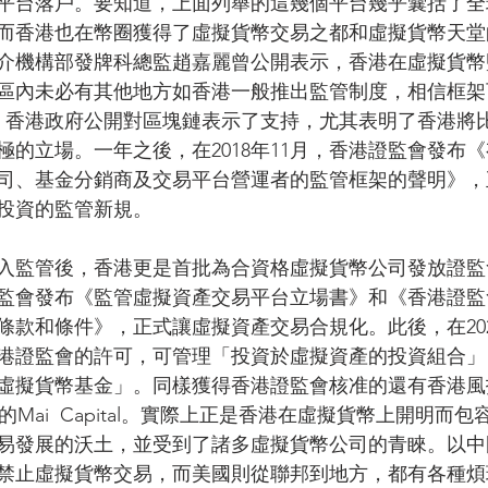
平台落戶。要知道，上面列舉的這幾個平台幾乎囊括了全
而香港也在幣圈獲得了虛擬貨幣交易之都和虛擬貨幣天堂
介機構部發牌科總監趙嘉麗曾公開表示，香港在虛擬貨幣
區內未必有其他地方如香港一般推出監管制度，相信框架
9月，香港政府公開對區塊鏈表示了支持，尤其表明了香港將
極的立場。一年之後，在2018年11月，香港證監會發布
司、基金分銷商及交易平台營運者的監管框架的聲明》，
投資的監管新規。
入監管後，香港更是首批為合資格虛擬貨幣公司發放證監
香港證監會發布《監管虛擬資產交易平台立場書》和《香港證
條款和條件》，正式讓虛擬資產交易合規化。此後，在202
港證監會的許可，可管理「投資於虛擬資產的投資組合」
擬貨幣基金」。同樣獲得香港證監會核准的還有香港風投機構
台灣的Mai  Capital。實際上正是香港在虛擬貨幣上開明而
易發展的沃土，並受到了諸多虛擬貨幣公司的青睞。以中
禁止虛擬貨幣交易，而美國則從聯邦到地方，都有各種煩