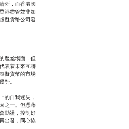
清晰，而香港國
香港盡管並非加
虛擬貨幣公司發
的尷尬場面，但
代表着未來互聯
虛擬貨幣的市場
優勢。
上的自我迷失，
因之一。但憑藉
會動盪，控制好
再出發，同心協