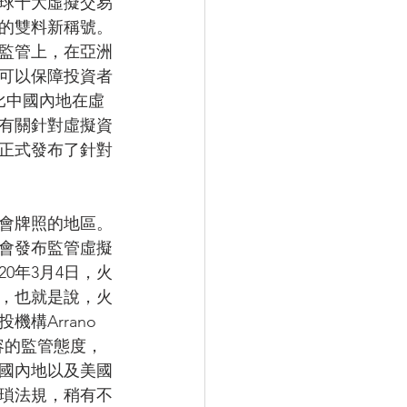
球十大虛擬交易
的雙料新稱號。
監管上，在亞洲
可以保障投資者
比中國內地在虛
《有關針對虛擬資
正式發布了針對
會牌照的地區。
監會發布監管虛擬
0年3月4日，火
，也就是說，火
Arrano  
包容的監管態度，
國內地以及美國
瑣法規，稍有不