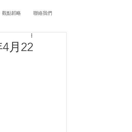
觀點韜略
聯絡我們
4月22