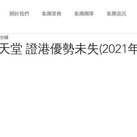
關於我們
集團業務
集團團隊
集團資訊
 分鐘
堂 證港優勢未失(2021年