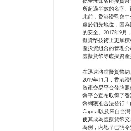
批全球知名虛擬貨幣
所超過半數的名字。
此前，香港證監會中
處於領先地位，因為
的安全。2017年
擬貨幣技術上更加積
產投資組合的管理公
虛擬貨幣等虛擬資產
在迅速將虛擬貨幣納
2019年11月，
資產交易平台發牌照
幣平台宣布取得了香
幣網獲准合法發行「虛
Capital以及來自
使其成為虛擬貨幣交
為例，內地早已明令