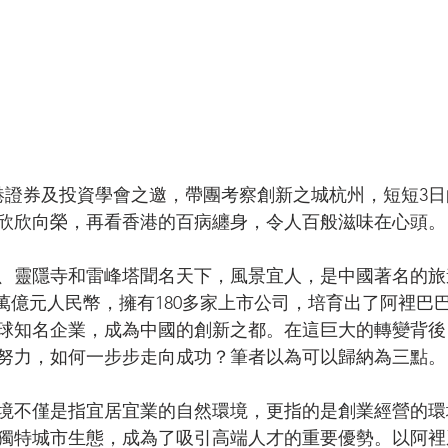
港證券及投資學會之邀，帶團考察創新之城杭州，短短3
欣欣向榮，再看香港的百病纏身，令人百般滋味在心頭。
、靈隱寺和雷峰塔聞名天下，風景宜人，是中國著名的旅
35萬億元人民幣，擁有180多家上市公司，培育出了阿裡巴
球知名企業，成為中國的創新之都。在這巨大的轉變背後
努力，如何一步步走向成功？筆者以為可以歸納為三點。
境不僅是指宜居宜業的自然環境，更指的是創業經營的環
獨特城市生態，成為了吸引高端人才的重要優勢。以阿裡