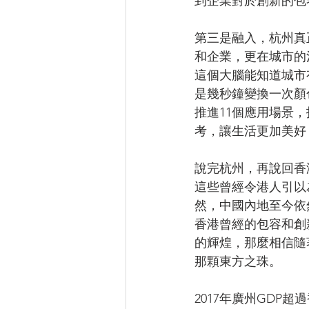
到企業對於創新的包
第三是融入，杭州真
和企業，更在城市的
這個大腦能知道城市
是幾秒鐘變換一次顏
推進11個應用場景
考，讓生活更加美好
說完杭州，再說回香
這些曾經令港人引以
然，中國內地至今依
香港曾經的包容和創
的輝煌，那麼相信隨
那顆東方之珠。
2017年廣州GDP超