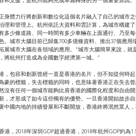
容和支援，是杭州能夠完成華麗轉身的另一個重要原因。
正身體力行將創新和數位化這個名片融入了自己的城市之
治理和管理上。杭州依託大資料和雲計算，為城市構建了
有多少條道路、同一時間有多少車輛在上面通行、乃至每
色。城市大腦目前已歸集700多億條資料、推出37個應用
，拓展城市大腦在各領域的應用。“城市大腦簡單來說，就
，將杭州打造成為全國數字經濟第一城。”
港，包容和創新曾經一直是香港的名片，但不知從何時起
為豪的標籤，失去標籤的同時，也意味著香港正在失去曾
然沒有任何一個城市能夠比肩香港的國際化程度和自由開
新，才形成了如今這些獨有的優勢。一旦香港開始故步自
著中國內地的持續發展和不斷開放，香港終將泯然眾人，
過香港，2018年深圳GDP超過香港，2018年杭州GDP約為1