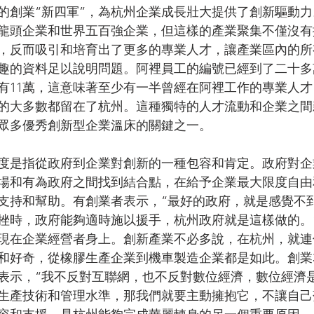
的創業“新四軍”，為杭州企業成長壯大提供了創新驅動
龍頭企業和世界五百強企業，但這樣的產業聚集不僅沒有
，反而吸引和培育出了更多的專業人才，讓產業區內的所
趣的資料足以說明問題。阿裡員工的編號已經到了二十多
有11萬，這意味著至少有一半曾經在阿裡工作的專業人
的大多數都留在了杭州。這種獨特的人才流動和企業之間
眾多優秀創新型企業溫床的關鍵之一。
度是指從政府到企業對創新的一種包容和肯定。政府對企
場和有為政府之間找到結合點，在給予企業最大限度自由
支持和幫助。有創業者表示，“最好的政府，就是感覺不
挫時，政府能夠適時施以援手，杭州政府就是這樣做的。
現在企業經營者身上。創新產業不必多說，在杭州，就連
和好奇，從橡膠生產企業到機車製造企業都是如此。創業
表示，“我不反對互聯網，也不反對數位經濟，數位經濟
生產技術和管理水準，那我們就要主動擁抱它，不讓自己