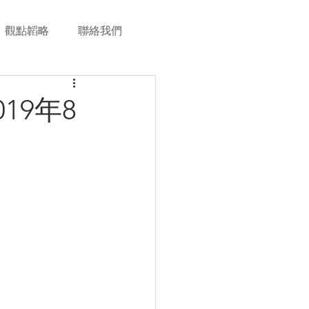
觀點韜略
聯絡我們
19年8