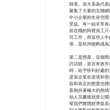
歸系、浙大系為代表
聚集了大量的互聯網
中小企業的生存空間
受益。有一組非常有
前在職的阿裡員工只
司工作，而這些人中
係，是杭州能夠成為
第二是態度，這個態
許試錯，並在有效市
時，給予恰到好處的
是當企業在逆境和受
容和肯定的態度也體
新抱持著極大的熱情
始人宗慶後就曾公開
幫我們實體經濟提高