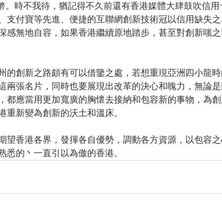
萬億港幣。時不我待，猶記得不久前還有香港媒體大肆鼓吹信
、支付寶等先進、便捷的互聯網創新技術冠以信用缺失之
深感無地自容，如果香港繼續原地踏步，甚至對創新嗤之
州的創新之路頗有可以借鑒之處，若想重現亞洲四小龍時
這兩張名片，同時也要展現出改革的決心和魄力，無論是
，都應當用更加寬廣的胸懷去接納和包容新的事物，為創
港重新變為創新的沃土和溫床。
期望香港各界，發揮各自優勢，調動各方資源，以包容之
熟悉的丶一直引以為傲的香港。 