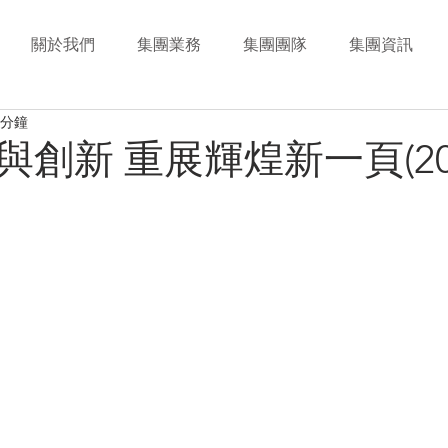
關於我們
集團業務
集團團隊
集團資訊
 分鐘
創新 重展輝煌新一頁(20