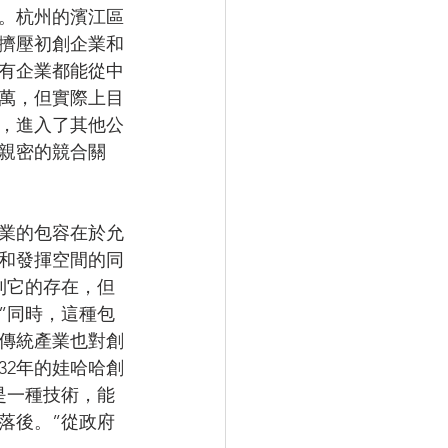
力。杭州的濱江區
擠壓初創企業和
有企業都能從中
萬，但實際上目
才，進入了其他公
親密的競合關
業的包容在於允
和發揮空間的同
到它的存在，但
”同時，這種包
傳統產業也對創
32年的娃哈哈創
是一種技術，能
落後。”從政府