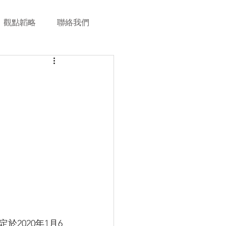
觀點韜略
聯絡我們
2020年1月6