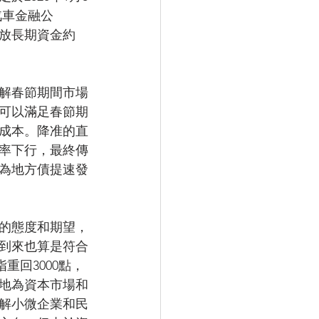
汽車金融公
放長期資金約
解春節期間市場
可以滿足春節期
成本。降准的直
率下行，最終傳
為地方債提速發
的態度和期望，
到來也算是符合
回3000點，
好地為資本市場和
解小微企業和民