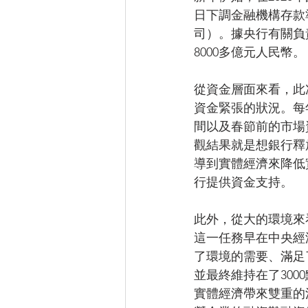
日下調金融機構存款
司）。據央行有關負
8000多億元人民幣。
從資金層面來看，此
資金緊張的狀況。每
間以及春節前的市場
觀結果就是想銀行釋
導到實體經濟來降低
行提供資金支持。
此外，從大的環境來
這一任務早在中央經
了環境的需要、滿足
並最終維持在了30
實體經濟帶來雙重的