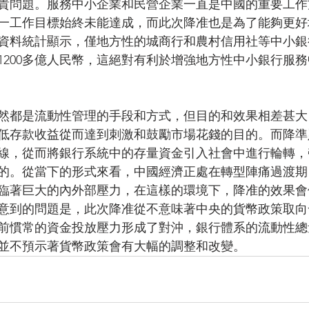
貴問題。服務中小企業和民營企業一直是中國的重要工作
一工作目標始終未能達成，而此次降准也是為了能夠更好
資料統計顯示，僅地方性的城商行和農村信用社等中小銀
1200多億人民幣，這絕對有利於增強地方性中小銀行服
然都是流動性管理的手段和方式，但目的和效果相差甚大
低存款收益從而達到刺激和鼓勵市場花錢的目的。而降準
線，從而將銀行系統中的存量資金引入社會中進行輪轉，
的。從當下的形式來看，中國經濟正處在轉型陣痛過渡期
臨著巨大的內外部壓力，在這樣的環境下，降准的效果會
意到的問題是，此次降准從不意味著中央的貨幣政策取向
前慣常的資金投放壓力形成了對沖，銀行體系的流動性總
並不預示著貨幣政策會有大幅的調整和改變。