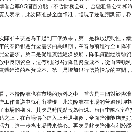
準備金率0.5個百分點（不含財務公司、金融租賃公司和
責人表示，此次降准是全面降准，體現了逆週期調節，釋
次降准主要是為了起到三個效果，第一是釋放流動性，緩
年的春節都是資金需求的高峰期，在春節前進行全面降准
資金需求。第二是促進實體經濟發展，降低實體經濟融資
放中長期資金，這有利於銀行降低資金成本，從而帶動利
實體經濟的融資成本。第三是增加銀行信貸投放的空間，
看，本輪降准也在市場的預料之中。首先是中國對於降准
濟工作會議中就有所體現，此次降准在市場的普遍預期中
了市場的期盼。其次是時間點較為特殊。時值中國A股滬指重
00點之上，在市場信心進入上升週期後，全面降准能夠更
活力，進一步為市場帶來信心。再次是此次降准有利於緩