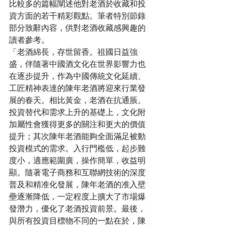
比較多的篇幅闡述他對老酒於收藏和投
資方面的若干精彩觀點。筆者特別節錄
部分致辭內容，供對老酒收藏感興趣的
讀者參考。
「老酒綿長，存世留香。祖國日益強
盛，伴隨著中國酒文化在世界影響力也
在逐步提升，作為中國傳統文化延續、
工匠精神表達的陳年老酒將迎來行業發
展的春天。相比黃金，老酒在抗通脹、
投資替代和需求上升的基礎上，文化附
加屬性會獲得更多的關注和更大的價值
提升；其次陳年老酒能夠全面滿足被動
投資模式的需求。入行門檻低，起步難
度小，適應範圍廣，操作簡單，收益明
顯。隨著電子商務和互聯網技術的深度
普及和精准化發展，陳年老酒的准入壁
壘逐漸降低，一定程度上擴大了市場爆
發潛力，優化了老酒投資前景。最後，
與所有投資目標物不同的一點在於，陳