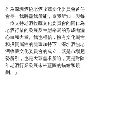
作為深圳酒協老酒收藏文化委員會首任
會長，我將盡我所能，奉我所知，與每
一位支持老酒收藏文化委員會的同仁為
老酒行業的發展及生態格局的形成抛灑
心血和力量。我也相信，擁有文化屬性
和投資屬性的雙重加持下，深圳酒協老
酒收藏文化委員會的成立，既是市場趨
勢所引，也是大眾需求所迫，更是對陳
年老酒行業發展未來藍圖的描繪和規
劃。」
最後，不得不提的是國家食品品質監督
檢測中心為委員會成立贈與厚禮，為其
頒發“名優酒真偽辨別受理點”，為委員
會賦辨別真偽的資格，為行業解決一直
困擾市場發展的問題，進一步降低投資
收藏的門檻，拓寬老酒市場參與者的廣
度和深度。筆者衷心祝願在老酒委員會