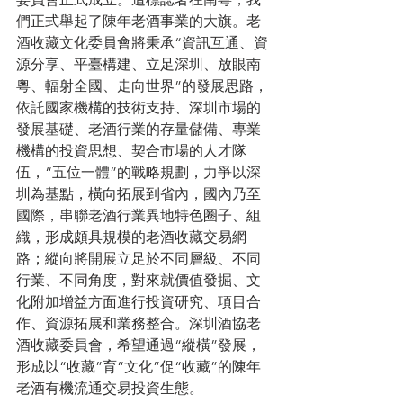
們正式舉起了陳年老酒事業的大旗。老
酒收藏文化委員會將秉承“資訊互通、資
源分享、平臺構建、立足深圳、放眼南
粵、輻射全國、走向世界”的發展思路，
依託國家機構的技術支持、深圳市場的
發展基礎、老酒行業的存量儲備、專業
機構的投資思想、契合市場的人才隊
伍，“五位一體”的戰略規劃，力爭以深
圳為基點，橫向拓展到省內，國內乃至
國際，串聯老酒行業異地特色圈子、組
織，形成頗具規模的老酒收藏交易網
路；縱向將開展立足於不同層級、不同
行業、不同角度，對來就價值發掘、文
化附加增益方面進行投資研究、項目合
作、資源拓展和業務整合。深圳酒協老
酒收藏委員會，希望通過“縱橫”發展，
形成以“收藏”育“文化”促“收藏”的陳年
老酒有機流通交易投資生態。