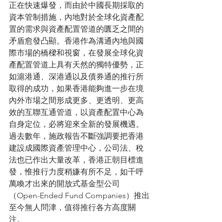
正在快速爆發，而由於中國長期採取的
資本管制措施，內地對於全球化資產配
置的需求與資產配置管道的匱乏之間的
矛盾愈發凸顯。香港作為溝通內地與國
際市場的橋樑和視窗，在發展全球化資
產配置管道上具有天然的獨特優勢，正
如滬港通、深港通以及債券通的推行所
取得的成功，如果香港能夠進一步在境
內外市場之間形成更多、更透明、更高
效的互聯互通管道，以資產配置中心為
自身定位，必將迎來全新的發展機遇。
過去數年，施政報告不斷強調要把香港
建設成國際資產管理中心，公司法、稅
法也已作出大量改革，香港正朝目標進
發，惟推行力度稍嫌有所不足，如千呼
萬喚才出來的開放式基金型公司
（Open-Ended Fund Companies）推出
至今無人問津，值得推行各方高度關
注。