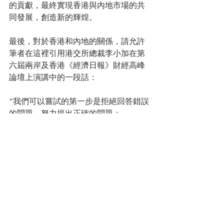
的貢獻，最終實現香港與內地市場的共
同發展，創造新的輝煌。
最後，對於香港和內地的關係，請允許
筆者在這裡引用港交所總裁李小加在第
六屆兩岸及香港《經濟日報》財經高峰
論壇上演講中的一段話：
“我們可以嘗試的第一步是拒絕回答錯誤
的問題，努力提出正確的問題：
香港的繁榮能否離得開中國的發展？這
是錯誤的問題。正確的問題應是：香港
的繁榮為什麼要離開中國的發展？
強大的中國為什麼還需要香港？這也是
錯誤的問題。正確的問題應是：有一個
繁榮、穩定、自信的香港是不是對中國
更好？