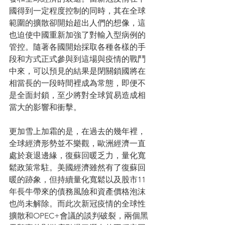
國得到一定程度控制的同時，其在全球
範圍的擴散卻開始超出人們的想像，這
也迫使中國重新加強了對輸入型病例的
管控。隨著各國開始採取各種各樣的手
段和方式正式參與到這場與疫情的戰鬥
中來，可以預見的結果是閉關鎖國將在
相當長的一段時間裡成為常態，即便不
是全面封鎖，至少將對全球貿易造成相
當大的影響和衝擊。
更加雪上加霜的是，在過去的幾年裡，
全球經濟形勢並不樂觀，歐洲經濟一直
處於衰退邊緣，復蘇回暖乏力，量化寬
鬆政策常駐。美國經濟雖然有了復蘇回
暖的跡象，但持續量化寬鬆以及股市11
年長牛帶來的債務風險和資產價格泡沫
也尚未解除。而此次新冠疫情的全球性
擴散和OPEC+會議的談判破裂，兩個黑