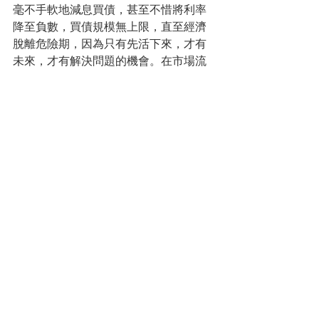
毫不手軟地減息買債，甚至不惜將利率
降至負數，買債規模無上限，直至經濟
脫離危險期，因為只有先活下來，才有
未來，才有解決問題的機會。在市場流
通性急增的大環境下，資金亟需投資載
體，包括黃金、房產、名酒和收藏品在
內的實物資產，相信應有不錯的回報。
而中國作為全球為數不多的，有GDP正
增長的國家，應該有機會得到資金的青
睞。
查看全部
最新文章