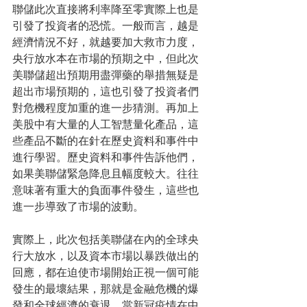
聯儲此次直接將利率降至零實際上也是
引發了投資者的恐慌。一般而言，越是
經濟情況不好，就越要加大救市力度，
央行放水本在市場的預期之中，但此次
美聯儲超出預期用盡彈藥的舉措無疑是
超出市場預期的，這也引發了投資者們
對危機程度加重的進一步猜測。再加上
美股中有大量的人工智慧量化產品，這
些產品不斷的在針在歷史資料和事件中
進行學習。歷史資料和事件告訴他們，
如果美聯儲緊急降息且幅度較大。往往
意味著有重大的負面事件發生，這些也
進一步導致了市場的波動。
實際上，此次包括美聯儲在內的全球央
行大放水，以及資本市場以暴跌做出的
回應，都在迫使市場開始正視一個可能
發生的最壞結果，那就是金融危機的爆
發和全球經濟的衰退。當新冠疫情在中