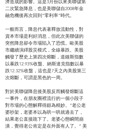
濟造成的影響。這是3月份以來美聯儲第
二次緊急降息，也是美聯儲自2008年金
融危機後再次回到“零利率”時代。
一般而言，降息代表著釋放流動性，對
資本市場是利好消息，但此次美聯儲的
突然降息卻令市場陷入了恐慌。歐美股
市繼續演繹股災模式，全線暴跌。美股
觸發了歷史上第四次熔斷，道鐘斯指數
以暴跌12.93%收盤、納斯達克指數以暴
跌12.32%收盤，這也是7天之內美股第三
次熔斷，可謂是黑色的一周。
對於美聯儲降息後美股反而觸發熔斷這
一事件，在朋友圈裡流行的一個小段子
對市場的心態解釋得頗為精妙。“老公老
婆吵架，老婆本以為哄一哄就過去了，
結果老公直接跪下了。老婆心態瞬間崩
潰，覺得老公肯定是在外面有人了。” 美