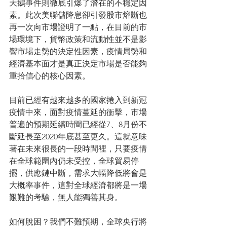
天鵝事件則徹底引爆了潛在的不穩定因
素。此次美聯儲降息卻引發股市熔斷也
再一次向市場證明了一點，在目前的市
場環境下，貨幣政策和流動性並不是影
響市場走勢的決定性因素，疫情局勢和
經濟基本面才是真正決定市場是否能夠
重拾信心的核心因素。
目前已經有越來越多的國家捲入到新冠
疫情中來，面對疫情蔓延的衝擊，市場
普遍的預期延續時間已經從7、8月份不
斷延長至2020年底甚至更久。這就意味
著在未來很長的一段時間裡，只要疫情
在全球範圍內仍未受控，全球貿易停
擺，供應鏈中斷，需求大幅降低將會是
大概率事件，這對全球經濟都將是一場
艱難的考驗，無人能獨善其身。
如何脫困？我們不難預期，全球央行將