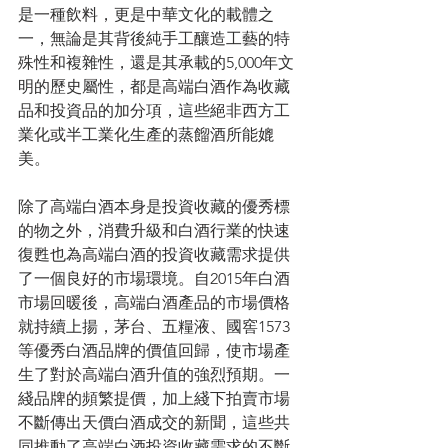
是一種飲料，更是中華文化的載體之
一，無論是其背後純手工釀造工藝的特
殊性和複雜性，還是其承載的5,000年文
明的歷史屬性，都是高端白酒作為收藏
品和投資品的加分項，這些絕非西方工
業化或半工業化生產的蒸餾酒所能媲
美。
除了高端白酒本身是投資收藏的優秀標
的物之外，消費升級和白酒行業的快速
復甦也為高端白酒的投資收藏需求提供
了一個良好的市場環境。自2015年白酒
市場回暖後，高端白酒產品的市場價格
就持續上揚，茅台、五糧液、國窖1573
等優秀白酒品牌的價值回歸，使市場產
生了對於高端白酒升值的強烈預期。一
綫品牌的頻繁提價，加上綫下拍賣市場
不斷傳出天價白酒成交的新聞，這些共
同推動了高端白酒投資收藏需求的不斷