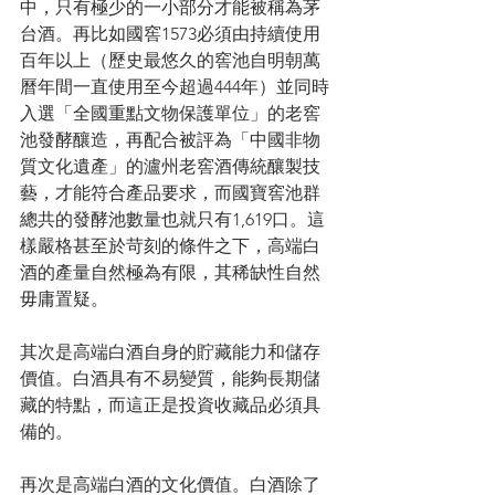
中，只有極少的一小部分才能被稱為茅
台酒。再比如國窖1573必須由持續使用
百年以上（歷史最悠久的窖池自明朝萬
曆年間一直使用至今超過444年）並同時
入選「全國重點文物保護單位」的老窖
池發酵釀造，再配合被評為「中國非物
質文化遺產」的瀘州老窖酒傳統釀製技
藝，才能符合產品要求，而國寶窖池群
總共的發酵池數量也就只有1,619口。這
樣嚴格甚至於苛刻的條件之下，高端白
酒的產量自然極為有限，其稀缺性自然
毋庸置疑。
其次是高端白酒自身的貯藏能力和儲存
價值。白酒具有不易變質，能夠長期儲
藏的特點，而這正是投資收藏品必須具
備的。
再次是高端白酒的文化價值。白酒除了