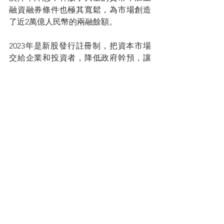
融資融券條件也極其寬鬆，為市場創造
了近2萬億人民幣的兩融餘額。
2023年是新股發行註冊制，把資本市場
交給企業和投資者，降低政府幹預，讓
資本市場更加有效地服務實體經濟，更
為重要的是，只有這樣才能建設中國證
監會主席去年底倡議的「中國特色的估
值體系」，「更好發揮資本市場的資源
配置功能」。
新股發行註冊制是中國金融史上的一次
重大進步，其影響甚至比股權分置改革
更大。我們要啟動整個社會的創新動
能，我們就必需要提高直接融資的比
重，降低企業的融資成本，真正讓金融
脫虛向實。再疊加中國經濟的疫後復常
和中國特色的估值體系建設，中國A股具