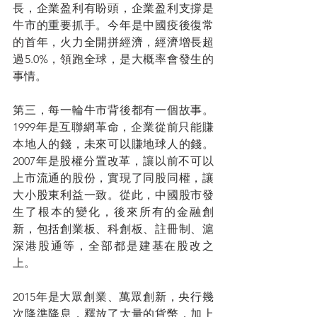
長，企業盈利有盼頭，企業盈利支撐是
牛市的重要抓手。今年是中國疫後復常
的首年，火力全開拼經濟，經濟增長超
過5.0%，領跑全球，是大概率會發生的
事情。
第三，每一輪牛市背後都有一個故事。
1999年是互聯網革命，企業從前只能賺
本地人的錢，未來可以賺地球人的錢。
2007年是股權分置改革，讓以前不可以
上市流通的股份，實現了同股同權，讓
大小股東利益一致。從此，中國股市發
生了根本的變化，後來所有的金融創
新，包括創業板、科創板、註冊制、滬
深港股通等，全部都是建基在股改之
上。
2015年是大眾創業、萬眾創新，央行幾
次降準降息，釋放了大量的貨幣，加上