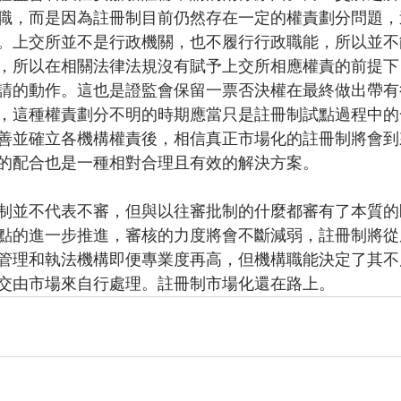
職，而是因為註冊制目前仍然存在一定的權責劃分問題，
。上交所並不是行政機關，也不履行行政職能，所以並不
，所以在相關法律法規沒有賦予上交所相應權責的前提下
請的動作。這也是證監會保留一票否決權在最終做出帶有
，這種權責劃分不明的時期應當只是註冊制試點過程中的
善並確立各機構權責後，相信真正市場化的註冊制將會到
的配合也是一種相對合理且有效的解決方案。
制並不代表不審，但與以往審批制的什麼都審有了本質的
點的進一步推進，審核的力度將會不斷減弱，註冊制將從
管理和執法機構即便專業度再高，但機構職能決定了其不
交由市場來自行處理。註冊制市場化還在路上。