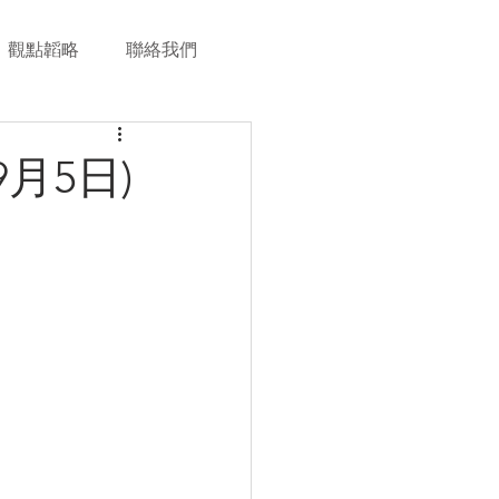
觀點韜略
聯絡我們
月5日)