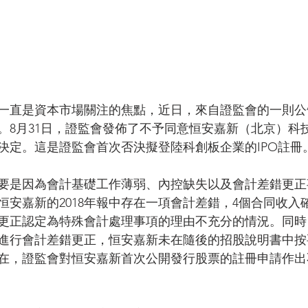
一直是資本市場關注的焦點，近日，來自證監會的一則公
。8月31日，證監會發佈了不予同意恒安嘉新（北京）科
決定。這是證監會首次否決擬登陸科創板企業的IPO註冊
要是因為會計基礎工作薄弱、內控缺失以及會計差錯更正
恒安嘉新的2018年報中存在一項會計差錯，4個合同收入
更正認定為特殊會計處理事項的理由不充分的情況。同時
進行會計差錯更正，恒安嘉新未在隨後的招股說明書中按
在，證監會對恒安嘉新首次公開發行股票的註冊申請作出