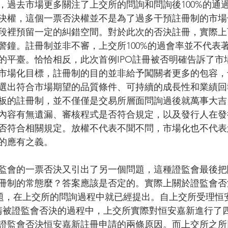
，過去市場更多關注了上交所的問詢和問詢後100%的通
決權，這個一票否決權並不是為了過多干預註冊制的市場
段裡預留一定的糾錯空間。對於此次的否決註冊，實際上
警鐘。註冊制並非不審，上交所100%的過會率並不代表
的平臺。恰恰相反，此次首例IPO註冊被否明確告訴了市場
市場化目標，註冊制的目的並非給予闖關者更多的包容，
選出符合市場期望的品質條件、可持續的成長性和業績回
板的註冊制，並不僅僅是交易所層面問詢過後就萬事大吉
內容有無遺漏、審核程式是否符合規定，以及發行人在發
否符合相關規定。放權不代表不聞不問，市場化也不代表
的應有之義。
監會的一票否決又引出了另一個問題，這種證監會最後把
冊制的常態麼？答案應該是否定的。實際上關於證監會否
問題，在上交所的問詢過程中就已經提出。自上交所受理恒
申請被證監會否決的過程中，上交所實際對恒安嘉新進行了四
證監會否決恒安嘉新註冊申請的兩條原因。而上交所之所