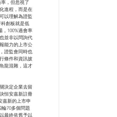
過率，但忽視了
化進程，而是在
可以理解為證監
著科創板就是低
，100%過會率
也並非以問詢代
報能力的上市公
，證監會同時也
行條件和資訊披
魚龍混雜，這才
關決定企業去留
決恒安嘉新註冊
安嘉新的上市申
輪70多個問題
以最終依舊予以