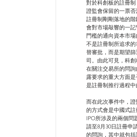
對於科創板的註冊制
證監會保留的一票否
註冊制剛剛落地的階
會對市場敲響的一記
門檻的通向資本市場
不是註冊制所追求的
替審批，而是期望篩
司。由此可見，科創
在關注交易所的問詢
露要求的重大方面是
是註冊制推行過程中
而在此次事件中，證
的方式會是中國式註
IPO所涉及的兩個
請至8月30日註冊
的問詢，其中就包括