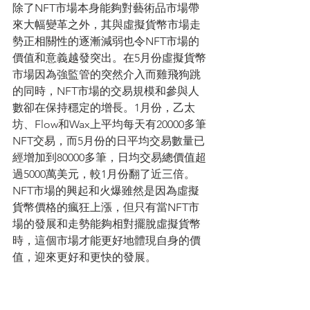
除了NFT市場本身能夠對藝術品市場帶
來大幅變革之外，其與虛擬貨幣市場走
勢正相關性的逐漸減弱也令NFT市場的
價值和意義越發突出。在5月份虛擬貨幣
市場因為強監管的突然介入而雞飛狗跳
的同時，NFT市場的交易規模和參與人
數卻在保持穩定的增長。1月份，乙太
坊、Flow和Wax上平均每天有20000多筆
NFT交易，而5月份的日平均交易數量已
經增加到80000多筆，日均交易總價值超
過5000萬美元，較1月份翻了近三倍。
NFT市場的興起和火爆雖然是因為虛擬
貨幣價格的瘋狂上漲，但只有當NFT市
場的發展和走勢能夠相對擺脫虛擬貨幣
時，這個市場才能更好地體現自身的價
值，迎來更好和更快的發展。
平心而論，在經歷了近半年來的發酵和
爆發後，目前的NFT市場還是存在一定