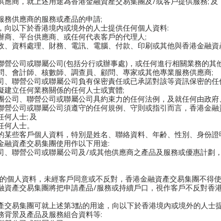
應商，就上述用途為香港金融資產交易集團及/或客戶提供服務; 及
服務供應商的服務或產品的申請;
，向以下於香港境內或境外的人士提供任何個人資料:
辦商、平台供應商、或任何代表客戶的代理人;
政、資料處理、財務、電訊、電腦、付款、印刷或其他與香港金融資
營公司或聯屬公司(包括分行或辦事處)，或任何進行相關業務的其他
問、會計師、核數師、調查員、顧問、專家或其他專業服務供應商;
司、聯營公司或聯屬公司負有保密責任或已承諾對該等資訊保密的任何
擬建立任何業務關係的任何人士或實體;
團公司、聯營公司或聯屬公司具約束力的任何法例，及就任何由政府
聯營公司或聯屬公司須遵守的任何規例、守則或指引而言，香港金融
何人士; 及
任何人士。
的某些客戶個人資料，特別是姓名、聯絡資料、年齢、性別、身份證
金融資產交易集團使用作以下用途:
司、聯營公司或聯屬公司及/或其他供應商之產品及服務或優惠計劃
所得的個人資料，未經客戶同意或不反對，香港金融資產交易集團不得
融資產交易集團將把申請產品/服務或持續戶口，視作客戶不反對香
產交易集團可就上述第3點的用途，向以下於香港境內或境外的人士
務背景及產品及服務組合資料等: