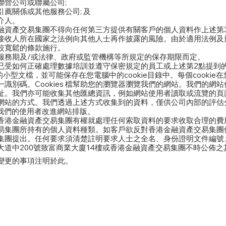
聯營公司或聯屬公司;
薦關係或其他服務公司; 及
介人。
融資產交易集團不得向任何第三方提供有關客戶的個人資料作上述第
接收人所在國家之法例向其他人士再作披露的風險。由於適用法例及
較寬鬆的條款施行。
服務期及/或法律、政府或監管機構等所規定的保存期限而定。
已受如何正確處理數據培訓並遵守保密規定的員工或上述第2點提到
建的小型文檔，並可能保存在您電腦中的cookie目錄中。每個cooki
別碼。Cookies 檔幫助您的瀏覽器瀏覽我們的網站。我們的網站伺
址。我們亦可能收集其他匯總資訊，例如網站使用者讀取或流覽的頁
網站的方式。我們透過上述方式收集到的資料，僅供公司內部的評估
我們的使用者改進網站排版。
香港金融資產交易集團有權就處理任何索取資料的要求收取合理的費
易集團所持有的個人資料種類。如客戶欲反對香港金融資產交易集團使
集團提出。任何要求須清楚註明要求人士之全名、身份證明文件編號
道中200號致富商業大廈14樓或香港金融資產交易集團不時公佈之
變更的事項注明於此。