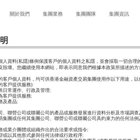
關於我們
集團業務
集團團隊
集團資訊
明
個人資料(私隱)條例保護客戶的個人資料之私隱，並會採取一切合理
及毀壞。您繼續使用本網站，即表示同意我們根據本政策所描述的方
的客戶個人資料，均可供香港金融資產交易集團使用作以下用途，以
客戶提供服務):
供日常運作、行政及管理;
為客戶提供服務;
及產品;
司、聯營公司或聯屬公司的產品或服務發展進行資料分析及市場調查及
集團或任何其集團公司、聯營公司或聯屬公司具約束力的任何法例及 /
務或業介團體或組織作出的合法要求或指令;
辯或以其他形式參與任何法律或行政程序;