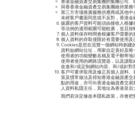
香港金融資產交易集團的集團公司、
與香香港金融資產交易集團維持業務引
第三方市場推廣服務供應商或其他中
未經客戶書面同意或不反對，香港金
披露的客戶資料可能須由接收人根據
等法例的適用範圍可能較廣，並且按
個人資料保存時間會根據客戶需要的
個人資料的存取僅限於有需要使用及
Cookies是您在流覽一個網站時創
資料如網站位址，用家自定喜好及唯一識
使用者的功能變數名稱及電子郵寄地
使用者使用的網路流覽器，以及讀取
改進和/或定制網站內容、和/或針對
客戶可要求取用及修正其個人資料。
策及慣常做法及得知香港金融資產交
點的用途，亦可向香港金融資產交易
人資料私隱主任，其地址為香港皇后大
我們若決定修改本隱私政策，亦會把