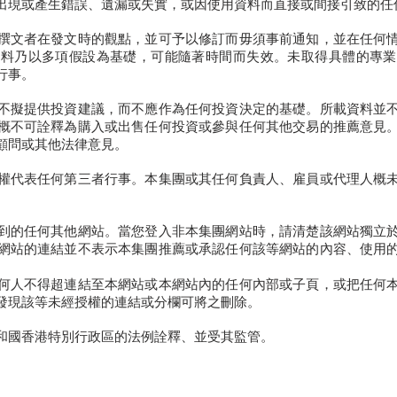
出現或產生錯誤、遺漏或失實，或因使用資料而直接或間接引致的任
撰文者在發文時的觀點，並可予以修訂而毋須事前通知，並在任何
資料乃以多項假設為基礎，可能隨著時間而失效。未取得具體的專業
行事。
不擬提供投資建議，而不應作為任何投資決定的基礎。所載資料並
概不可詮釋為購入或出售任何投資或參與任何其他交易的推薦意見
顧問或其他法律意見。
權代表任何第三者行事。本集團或其任何負責人、雇員或代理人概
到的任何其他網站。當您登入非本集團網站時，請清楚該網站獨立
網站的連結並不表示本集團推薦或承認任何該等網站的內容、使用
何人不得超連結至本網站或本網站內的任何內部或子頁，或把任何
發現該等未經授權的連結或分欄可將之刪除。
和國香港特別行政區的法例詮釋、並受其監管。