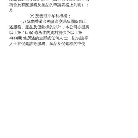
稱會於有關服務及産品的申請表格上列明）；
及
(e) 慈善或非牟利機構；
(iv) 除由香港金融資產交易集團促銷上
述服務、産品及促銷標的以外，本公司亦擬將
以上第 4(a)(i) 條所述的資料提供予以上第
4(a)(iii) 條所述的全部或任何人 士，以供該等
人士在促銷該等服務、産品及促銷標的中使
用，而香港金融資產交易集團爲此用途須獲得
資料當事人書面同意（包括表示不反對）。
(b) 如客戶不希望香港金融資產交易集團如
上述使用其資料或將其資料提供予其他人士作
直接促銷用途，客戶可透過下列聯絡資料通知
香港金融資產交易集團的資料保護專員有關其
拒絶促銷的選擇。
5. 查閱和修正的權利
根據《個人資料﹙私隱﹚條例》之規定，客戶
有權查閱和修正客戶的個人資料。 一般來說
(除某些豁免外)客戶有以下的權利﹕
(a) 詢問香港金融資產交易集團是否持有與客
戶有關的個人資料﹔
(b) 在合理的時間內，客戶可查閱其個人資
料；公司將以合理的方式及清楚易明的格式回
覆客戶，但須收取合理的費用。