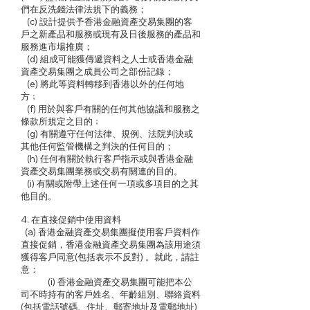
們在反洗錢法律法規下的義務；
(c) 設計提供予香港金融資產交易集團的客
戶之新產品和服務或現有及日後服務的產品和
服務進市場推廣；
(d) 組成可能獲傳遞資料之人士或香港金融
資產交易集團之成員公司之部份記錄；
(e) 將此等資料轉移到香港以外的任何地
方﹔
(f) 用於與客戶有關的任何其他協議和服務之
條款所規定之目的﹔
(g) 有關遵守任何法律、規例、法院判決或
其他任何監管機構之判決的任何目的；
(h) 任何有關於執行客戶指示或與香港金融
資產交易集團業務或交易有關連的目的。
(i) 有關或附帶上述任何一項或多項目的之其
他目的。
4. 在直接促銷中使用資料
(a) 香港金融資產交易集團擬使用客戶資料作
直接促銷，香港金融資產交易集團為該用途須
獲得客戶同意(包括表示不反對) 。就此，請註
意：
(i) 香港金融資產交易集團可能把本公
司不時持有的客戶姓名、年齡組別、聯絡資料
(包括電話號碼、住址、郵寄地址及電郵地址)