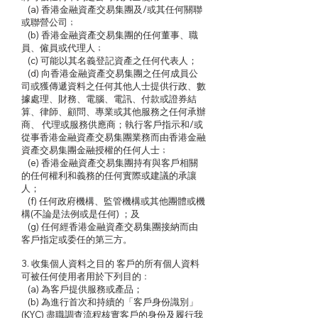
(a) 香港金融資產交易集團及/或其任何關聯
或聯營公司﹔
(b) 香港金融資產交易集團的任何董事、職
員、僱員或代理人﹔
(c) 可能以其名義登記資產之任何代表人；
(d) 向香港金融資產交易集團之任何成員公
司或獲傳遞資料之任何其他人士提供行政、數
據處理、財務、電腦、電訊、付款或證券結
算、律師、顧問、專業或其他服務之任何承辦
商、 代理或服務供應商；執行客戶指示和/或
從事香港金融資產交易集團業務而由香港金融
資產交易集團金融授權的任何人士﹔
(e) 香港金融資產交易集團持有與客戶相關
的任何權利和義務的任何實際或建議的承讓
人；
(f) 任何政府機構、監管機構或其他團體或機
構(不論是法例或是任何) ；及
(g) 任何經香港金融資產交易集團接納而由
客戶指定或委任的第三方。
3. 收集個人資料之目的 客戶的所有個人資料
可被任何使用者用於下列目的﹕
(a) 為客戶提供服務或產品；
(b) 為進行首次和持續的「客戶身份識別」
(KYC) 盡職調查流程核實客戶的身份及履行我