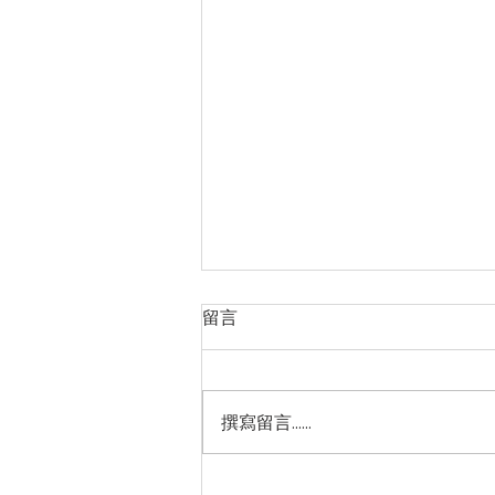
留言
撰寫留言......
美虛擬貨幣訴訟結果難料(2024