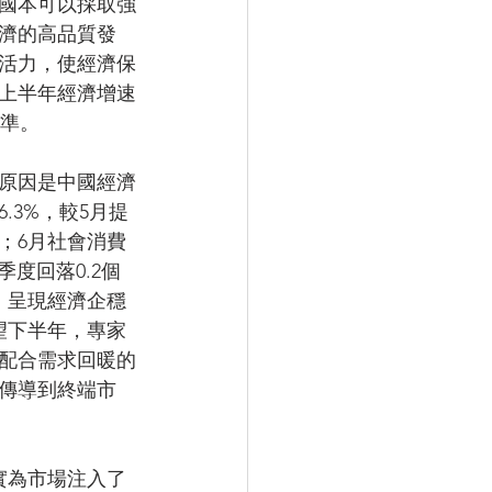
國本可以採取強
濟的高品質發
活力，使經濟保
上半年經濟增速
水準。
原因是中國經濟
.3%，較5月提
點；6月社會消費
季度回落0.2個
，呈現經濟企穩
望下半年，專家
配合需求回暖的
傳導到終端市
實為市場注入了