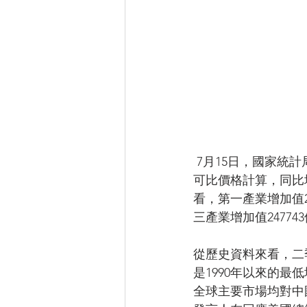
 7月15日，國家統計局公佈的資料顯示，上半年國內生產總值450933億元（人民幣，下同）按
可比價格計算，同比增
看，第一產業增加值23
三產業增加值24774
從歷史資料來看，二季
是1990年以來的
全球主要市場均對中