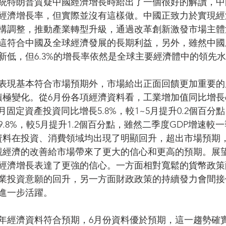
統特朗普質疑中國經濟增長時給出了一個很好的解讀，中
經濟增長率，但實際並沒有這樣做。中國正致力於實現經
構調整，推動產業轉型升級，通過改革創新激發市場主體
這符合中國及全球經濟發展的長期利益，另外，雖然中國
的新低，但6.3%的增長率依然是全球主要經濟體中的領先
表現基本符合市場預期外，市場給出正面回饋更加重要的
積極變化。從6月份各項經濟資料看，工業增加值同比增長6
6月固定資產投資同比增長5.8%，較1~5月提升0.2個百分
.8%，較5月提升1.2個百分點，雖然二季度GDP增速較一
資料在投資、消費領域均出現了明顯回升，超出市場預期
觀經濟的改善給市場帶來了更大的信心和更高的預期。展
經濟增長表達了更強的信心。一方面相對寬鬆的貨幣政策
業投資意願的回升，另一方面財政政策的持續發力會間接
進一步活躍。
年經濟資料符合預期，6月份資料優於預期，這一趨勢確