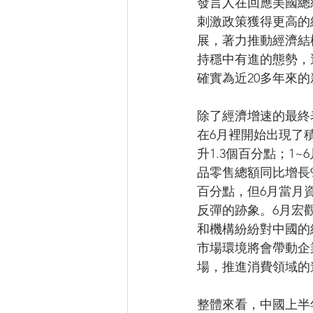
發言人在回應美國總
刺激政策獲得更高的
展，著力推動經濟結
持穩中有進的態勢，
確實為近20多年來
除了經濟增速的最終
在6月裡開始出現了
升1.3個百分點；1~
品零售總額同比增長9
百分點，但6月當月
反彈的跡象。6月宏
和機構紛紛對中國的
市場環境將會帶動企
場，推進消費領域的
整體來看，中國上半