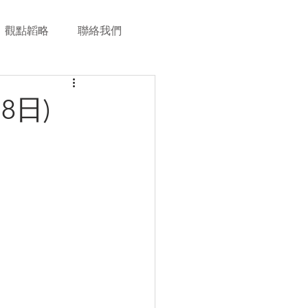
觀點韜略
聯絡我們
8日)