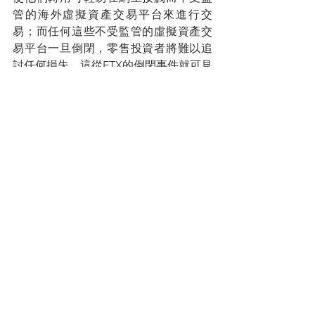
管的海外虛擬資產交易平台來進行交
易；而任何這些不受監管的虛擬資產交
易平台一旦倒閉，零售投資者將難以追
討任何損失。這從FTX的倒閉事件就可見
一斑。
去中心化已經成為全球趨勢，不可逆
轉。最近Silvergate、矽谷銀行、
Signature   Bank和瑞士信貸接連倒閉，
所引發的對「中心化」的信心危機，甚
至會激發去中心化行業的快速發展，我
們可以從危機發生以來，以比特幣和以
太坊為代表的虛擬貨幣持續走高，可見
一斑。為中心化世界和去中心化世界，
架構連接的橋樑，是一條康莊大道。這
場危機對香港而言，是一個填補市場空
白的大好機會。